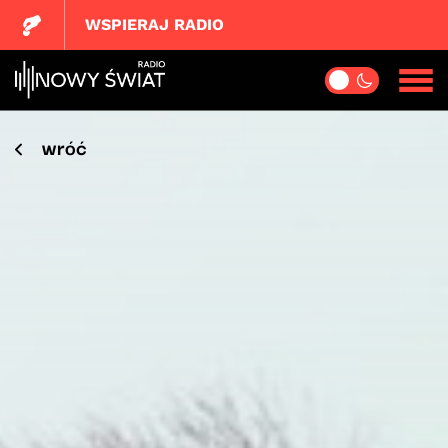
WSPIERAJ RADIO
wróć