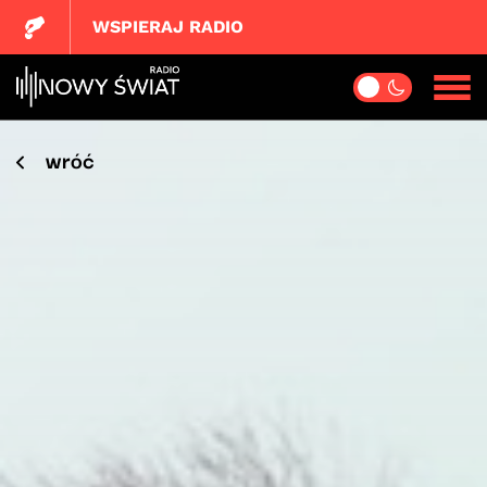
WSPIERAJ RADIO
wróć