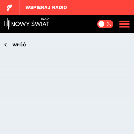
WSPIERAJ RADIO
wróć