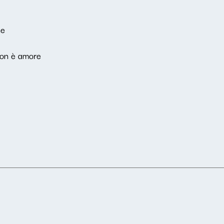
ne
non è amore