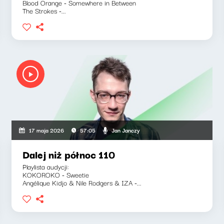
Blood Orange - Somewhere in Between
The Strokes -...
Jan Janczy
17 maja 2026
57:05
Dalej niż północ 110
Playlista audycji:
KOKOROKO - Sweetie
Angélique Kidjo & Nile Rodgers & IZA -...