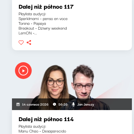
Dalej niż północ 117
Playlista audycji:
Sparklmami - penso en voce
Tonina - Papaya
Breakout - Dziwny weekend
LemON -...
Jan Janczy
14 czerwca 2026
56:35
Dalej niż północ 114
Playlista audycji:
Manu Chao - Desaparecido