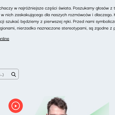
aczy w najróżniejsze części świata. Poszukamy głosów z ty
st w nich zaskakującego dla naszych rozmówców i dlaczego
acji szukać będziemy z pierwszej ręki. Przed nami symbolic
egionami, nierzadko naznaczone stereotypami, są zgodne z 
nline