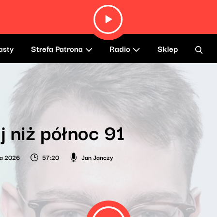
asty
Strefa Patrona
Radio
Sklep
j niż północ 91
ia 2026
57:20
Jan Janczy