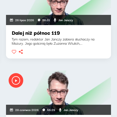
Jan Janczy
26 lipca 2026
56:31
Dalej niż północ 119
Tym razem, redaktor Jan Janczy zabiera słuchaczy na
Mazury. Jego gościnią była Zuzanna Wtulich,...
Jan Janczy
28 czerwca 2026
56:29