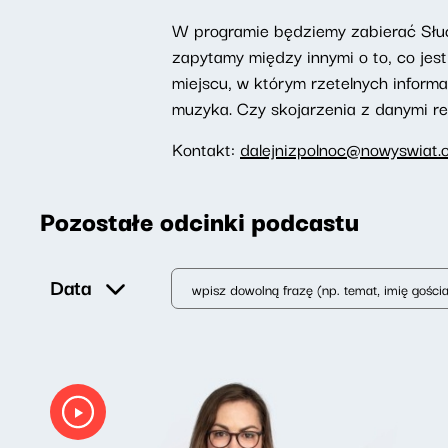
W programie będziemy zabierać Słuch
zapytamy między innymi o to, co je
miejscu, w którym rzetelnych inform
muzyka. Czy skojarzenia z danymi r
Kontakt:
dalejnizpolnoc@nowyswiat.o
Pozostałe odcinki podcastu
Data