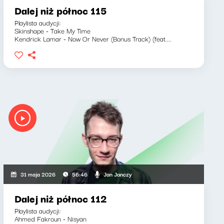
Dalej niż północ 115
Playlista audycji:
Skinshape - Take My Time
Kendrick Lamar - Now Or Never (Bonus Track) (feat....
Jan Janczy
31 maja 2026
56:46
Dalej niż północ 112
Playlista audycji:
Ahmed Fakroun - Nisyan