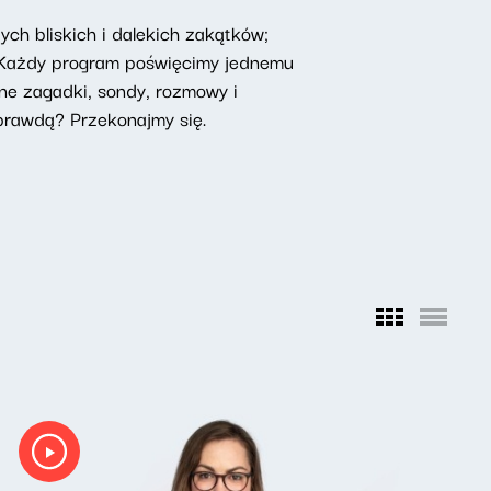
ch bliskich i dalekich zakątków;
. Każdy program poświęcimy jednemu
zne zagadki, sondy, rozmowy i
prawdą? Przekonajmy się.