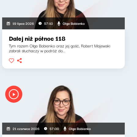
Olga Bobienko
19 lipca 2026
57:10
Dalej niż północ 118
Tym razem Olga Bobienko oraz jej gość, Robert Majewski
zabrali słuchaczy w podróż do...
Olga Bobienko
21 czerwca 2026
57:00