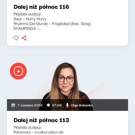
Dalej niż północ 116
Playlista audycji:
Ibeyi - Hurry Hurry
Rhythms Del Mundo - Fragilidad (feat. Sting)
NYAMPINGA -...
Olga Bobienko
7 czerwca 2026
57:08
Dalej niż północ 113
Playlista audycji:
Paramore - crushcrushcrush