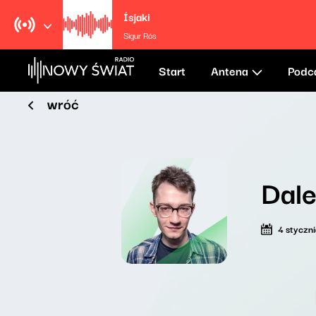
Ísjaki
Sigur Rós
Start
Antena
Podc
wróć
Dale
4 styczn