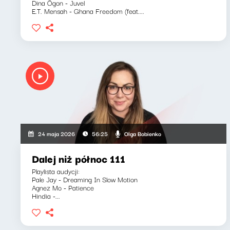
Dina Ögon - Juvel
E.T. Mensah - Ghana Freedom (feat....
Olga Bobienko
24 maja 2026
56:25
Dalej niż północ 111
Playlista audycji:
Pale Jay - Dreaming In Slow Motion
Agnez Mo - Patience
Hindia -...