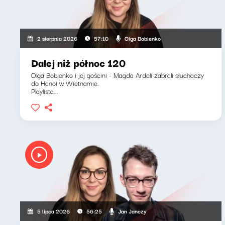
Olga Bobienko
2 sierpnia 2026
57:10
Dalej niż północ 120
Olga Bobienko i jej gościni - Magda Ardeli zabrali słuchaczy
do Hanoi w Wietnamie.
Playlista...
Jan Janczy
5 lipca 2026
56:25