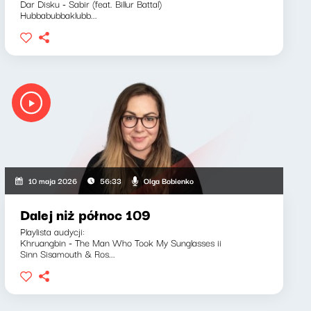
Dar Disku - Sabir (feat. Billur Battal)
Hubbabubbaklubb...
Olga Bobienko
10 maja 2026
56:33
Dalej niż północ 109
Playlista audycji:
Khruangbin - The Man Who Took My Sunglasses ii
Sinn Sisamouth & Ros...