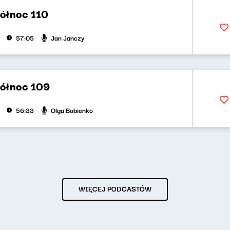
północ 110
Jan Janczy
57:05
północ 109
Olga Bobienko
56:33
WIĘCEJ PODCASTÓW