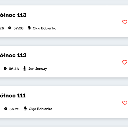
północ 113
Olga Bobienko
026
57:08
północ 112
Jan Janczy
56:46
północ 111
Olga Bobienko
56:25