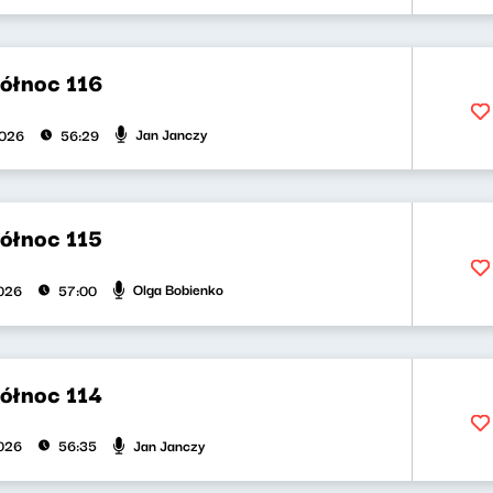
północ 116
Jan Janczy
2026
56:29
północ 115
Olga Bobienko
026
57:00
północ 114
Jan Janczy
026
56:35