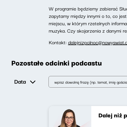
W programie będziemy zabierać Słuch
zapytamy między innymi o to, co je
miejscu, w którym rzetelnych inform
muzyka. Czy skojarzenia z danymi r
Kontakt:
dalejnizpolnoc@nowyswiat.o
Pozostałe odcinki podcastu
Data
Dalej niż 