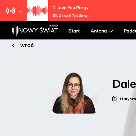
I Love You Porgy
Ella Zirina & Teis Semey
Start
Antena
Podc
wróć
Dale
11 stycz