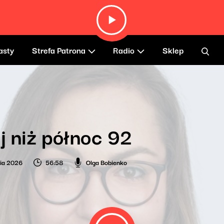
asty
Strefa Patrona
Radio
Sklep
j niż północ 92
nia 2026
56:58
Olga Bobienko