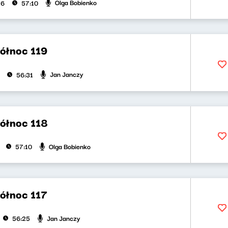
Olga Bobienko
26
57:10
północ 119
Jan Janczy
56:31
północ 118
Olga Bobienko
57:10
północ 117
Jan Janczy
56:25