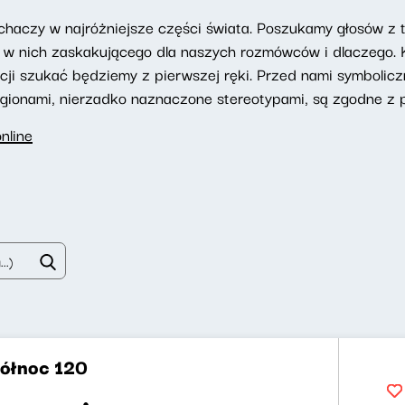
aczy w najróżniejsze części świata. Poszukamy głosów z ty
st w nich zaskakującego dla naszych rozmówców i dlaczego
acji szukać będziemy z pierwszej ręki. Przed nami symbolic
egionami, nierzadko naznaczone stereotypami, są zgodne z 
nline
północ 120