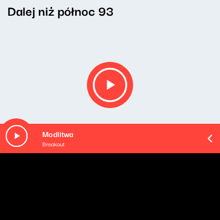
Dalej niż północ 93
Modlitwa
Breakout