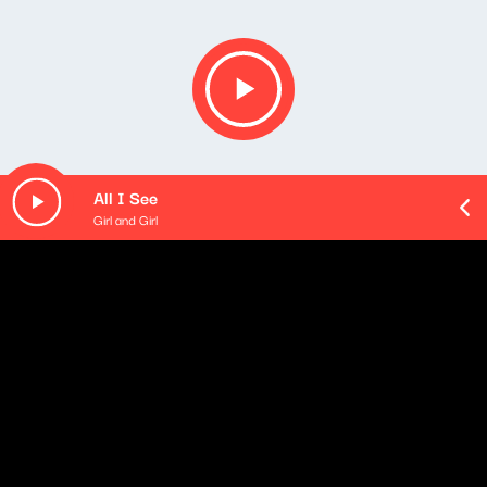
All I See
Girl and Girl
O odcinku
Playlista audycji: