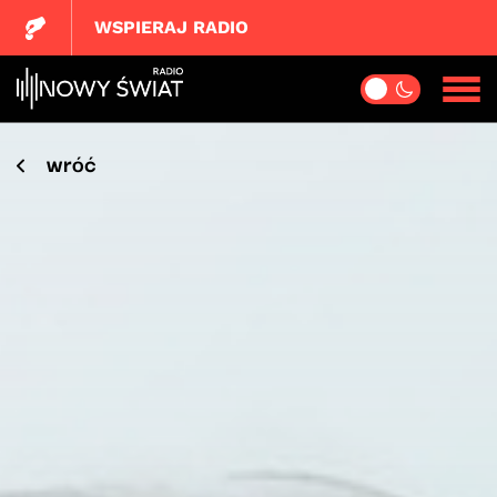
WSPIERAJ RADIO
wróć