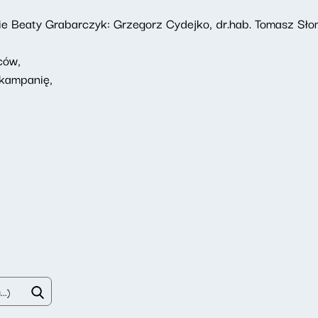
cie Beaty Grabarczyk: Grzegorz Cydejko, dr.hab. Tomasz Sł
źców,
 kampanię,