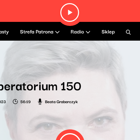
asty
Strefa Patrona
Radio
Sklep
beratorium 150
2023
56:19
Beata Grabarczyk