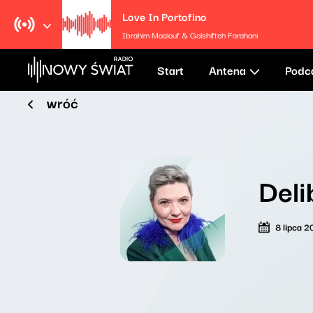
Love In Portofino
Ibrahim Maalouf & Golshifteh Farahani
Start
Antena
Podc
wróć
Deli
8 lipca 