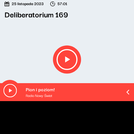
25 listopada 2023
57:01
Deliberatorium 169
Pion i poziom!
Radio Nowy Świat