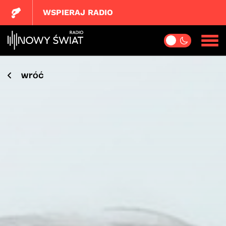
WSPIERAJ RADIO
wróć