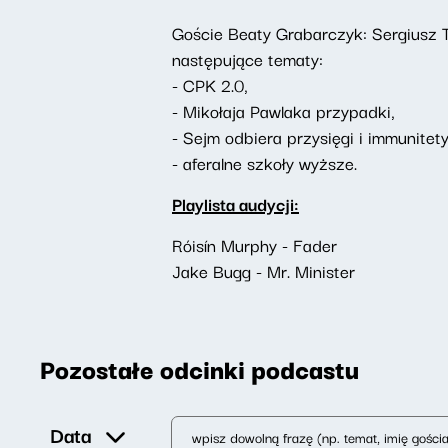
Goście Beaty Grabarczyk: Sergiusz T
następujące tematy:
- CPK 2.0,
- Mikołaja Pawlaka przypadki,
- Sejm odbiera przysięgi i immunitety
- aferalne szkoły wyższe.
Playlista audycji:
Róisín Murphy - Fader
Jake Bugg - Mr. Minister
Pozostałe odcinki podcastu
Data