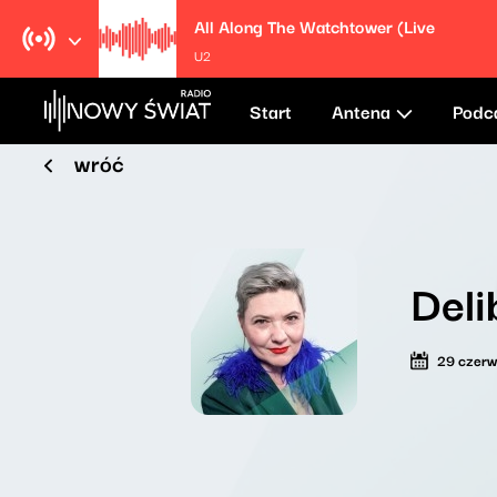
All Along The Watchtower (Live
U2
Start
Antena
Podc
wróć
Deli
29 czer