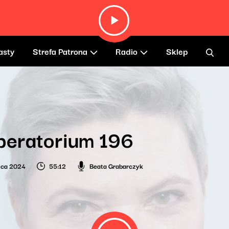
asty
Strefa Patrona
Radio
Sklep
beratorium 196
wca 2024
55:12
Beata Grabarczyk