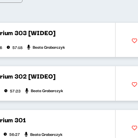
orium 303 [WIDEO]
Beata Grabarczyk
26
57:18
orium 302 [WIDEO]
Beata Grabarczyk
57:23
orium 301
Beata Grabarczyk
56:27