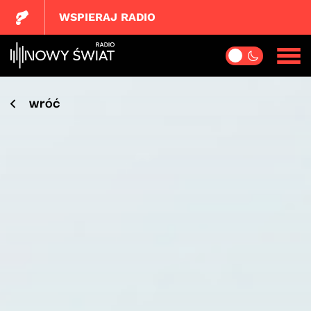
WSPIERAJ RADIO
wróć