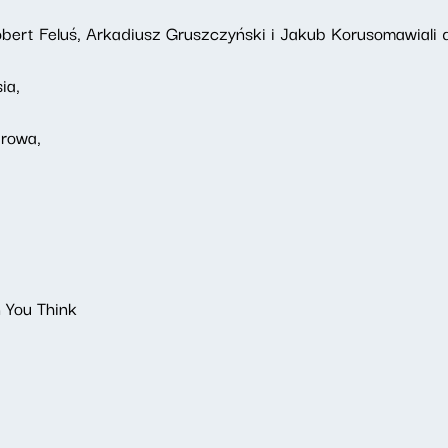
obert Feluś, Arkadiusz Gruszczyński i Jakub Korusomawiali 
ia,
arowa,
 You Think