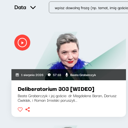
Data
Beata Grabarczyk
1 sierpnia 2026
57:18
Deliberatorium 303 [WIDEO]
Beata Grabarczyk i jej goście: dr Magdalena Baran, Dariusz
Ćwiklak, i Roman Imielski poruszyli...