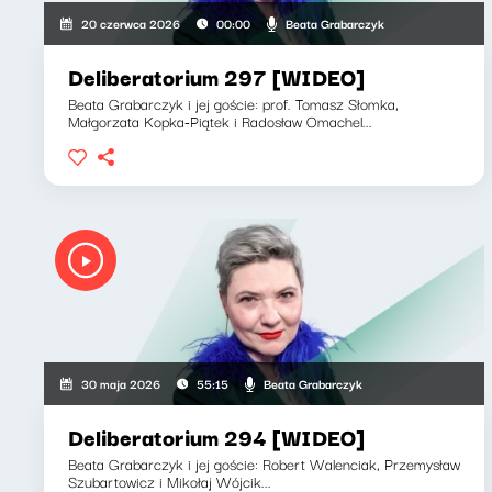
Beata Grabarczyk
20 czerwca 2026
00:00
Deliberatorium 297 [WIDEO]
Beata Grabarczyk i jej goście: prof. Tomasz Słomka,
Małgorzata Kopka-Piątek i Radosław Omachel...
Beata Grabarczyk
30 maja 2026
55:15
Deliberatorium 294 [WIDEO]
Beata Grabarczyk i jej goście: Robert Walenciak, Przemysław
Szubartowicz i Mikołaj Wójcik...