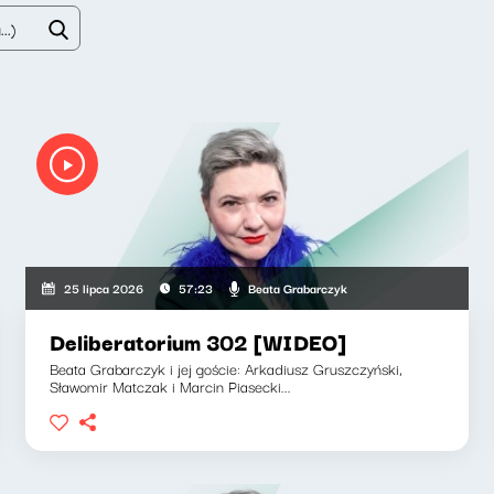
Beata Grabarczyk
25 lipca 2026
57:23
Deliberatorium 302 [WIDEO]
Beata Grabarczyk i jej goście: Arkadiusz Gruszczyński,
Sławomir Matczak i Marcin Piasecki...