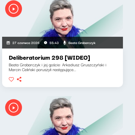
Beata Grabarczyk
27 czerwca 2026
55:43
Deliberatorium 298 [WIDEO]
Beata Grabarczyk i jej goście: Arkadiusz Gruszczyński i
Marcin Celiński poruszyli następujące...