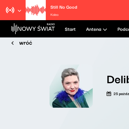
Still No Good
Kaleo
Start
Antena
Podc
wróć
Deli
25 paźdz