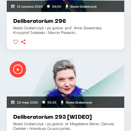
Beata Grabarczyk
13 czerwca 2026
58:00
Deliberatorium 296
Beata Grabarczyk i jej goście: prof. Anna Siewierska,
Krzysztof Izdebski i Marcin Piasecki...
Beata Grabarczyk
23 maja 2026
55:35
Deliberatorium 293 [WIDEO]
Beata Grabarczyk i jej goście: dr Magdalena Baran, Dariusz
Ćwiklak i Arkadiusz Gruszczyński...