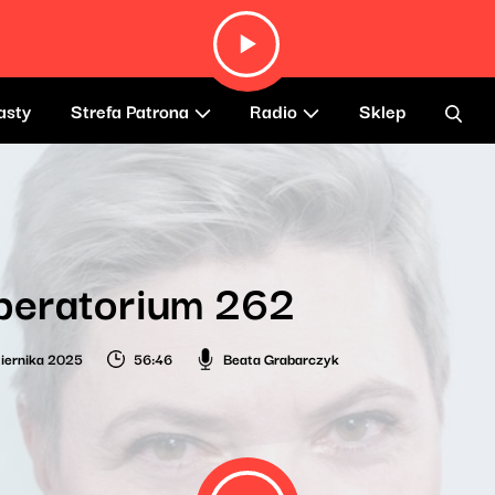
asty
Strefa Patrona
Radio
Sklep
beratorium 262
iernika 2025
56:46
Beata Grabarczyk