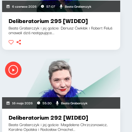
Beata Grabarczyk
6 czerwca 2026
57:07
Deliberatorium 295 [WIDEO]
Beata Grabarczyk i jej goście: Dariusz Ćwiklak i Robert Feluś
omawali dziś następujące...
Beata Grabarczyk
16 maja 2026
55:30
Deliberatorium 292 [WIDEO]
Beata Grabarczyk i jej goście: Magdalena Chrzczonowicz,
Karolina Opolska i Radosław Omachel...