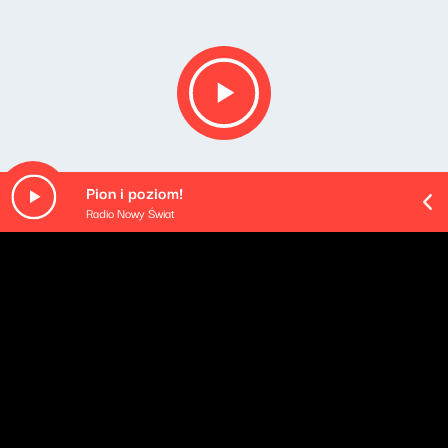
Pion i poziom!
Radio Nowy Świat
O odcinku
Beata Grabarczyk oraz jej goście: Dariusz Ćwiklak i