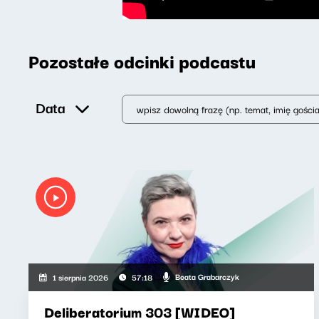
Pozostałe odcinki podcastu
Data
Beata Grabarczyk
1 sierpnia 2026
57:18
Deliberatorium 303 [WIDEO]