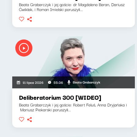
Beata Grabarczyk i jej goście: dr Magdalena Baran, Dariusz
Ćwiklak, i Roman Imielski poruszyli...
Beata Grabarczyk
11 lipca 2026
55:36
Deliberatorium 300 [WIDEO]
Beata Grabarczyk i jej goście: Robert Feluś, Anna Dryjańska i
Mariusz Piekarski poruszyli...