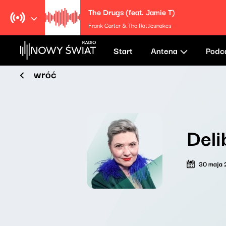
The Drugs (feat. Jamie T)
Frank Carter & The Rattlesnakes
Start
Antena
Podc
wróć
Del
30 maja