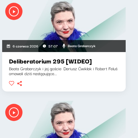
Beata Grabarczyk
6 czerwca 2026
57:07
Deliberatorium 295 [WIDEO]
Beata Grabarczyk i jej goście: Dariusz Ćwiklak i Robert Feluś
omawali dziś następujące...