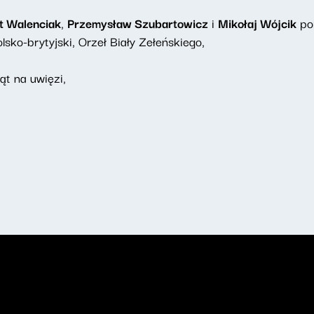
t Walenciak
,
Przemysław Szubartowicz
i
Mikołaj Wójcik
por
lsko-brytyjski, Orzeł Biały Zełeńskiego,
ąt na uwięzi,