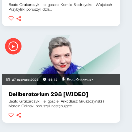
Beata Grabarczyk i jej goście: Kamila Biedrzycka i Wojciech
Przybylski poruszyli dziś...
Beata Grabarczyk
27 czerwca 2026
55:43
Deliberatorium 298 [WIDEO]
Beata Grabarczyk i jej goście: Arkadiusz Gruszczyński i
Marcin Celiński poruszyli następujące...