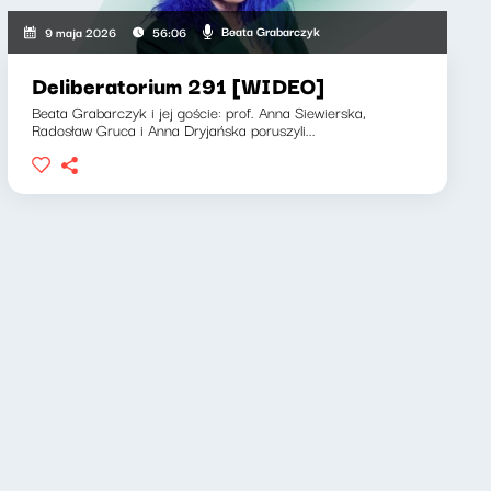
Beata Grabarczyk
9 maja 2026
56:06
Deliberatorium 291 [WIDEO]
Beata Grabarczyk i jej goście: prof. Anna Siewierska,
Radosław Gruca i Anna Dryjańska poruszyli...