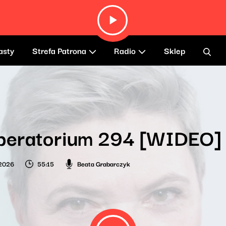
asty
Strefa Patrona
Radio
Sklep
iberatorium 294 [WIDEO]
 2026
55:15
Beata Grabarczyk