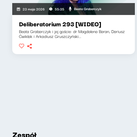
Beata Grabarczyk
23 maja 2026
55:35
Deliberatorium 293 [WIDEO]
Beata Grabarczyk i jej goście: dr Magdalena Baran, Dariusz
Ćwiklak i Arkadiusz Gruszczyński...
Zespół