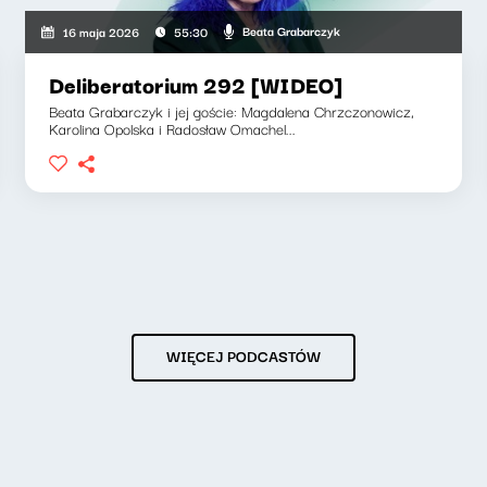
Beata Grabarczyk
16 maja 2026
55:30
Deliberatorium 292 [WIDEO]
Beata Grabarczyk i jej goście: Magdalena Chrzczonowicz,
Karolina Opolska i Radosław Omachel...
WIĘCEJ PODCASTÓW