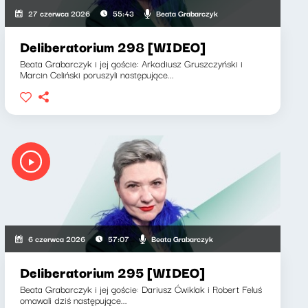
Beata Grabarczyk
27 czerwca 2026
55:43
Deliberatorium 298 [WIDEO]
Beata Grabarczyk i jej goście: Arkadiusz Gruszczyński i
Marcin Celiński poruszyli następujące...
Beata Grabarczyk
6 czerwca 2026
57:07
Deliberatorium 295 [WIDEO]
Beata Grabarczyk i jej goście: Dariusz Ćwiklak i Robert Feluś
omawali dziś następujące...