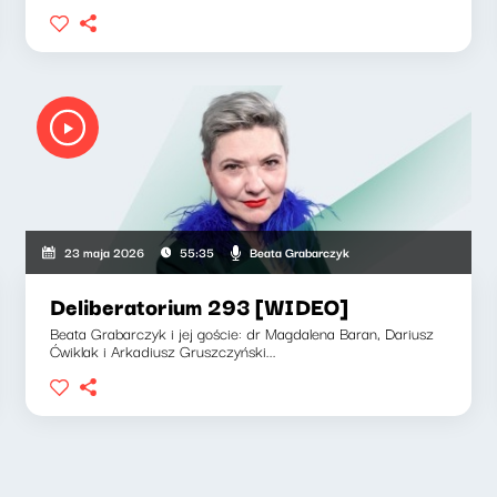
Beata Grabarczyk
23 maja 2026
55:35
Deliberatorium 293 [WIDEO]
Beata Grabarczyk i jej goście: dr Magdalena Baran, Dariusz
Ćwiklak i Arkadiusz Gruszczyński...