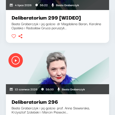
Beata Grabarczyk
4 lipca 2026
56:22
Deliberatorium 299 [WIDEO]
Beata Grabarczyk i jej goście: dr Magdalena Baran, Karolina
Opolska i Radosław Gruca poruszyli...
Beata Grabarczyk
13 czerwca 2026
58:00
Deliberatorium 296
Beata Grabarczyk i jej goście: prof. Anna Siewierska,
Krzysztof Izdebski i Marcin Piasecki...