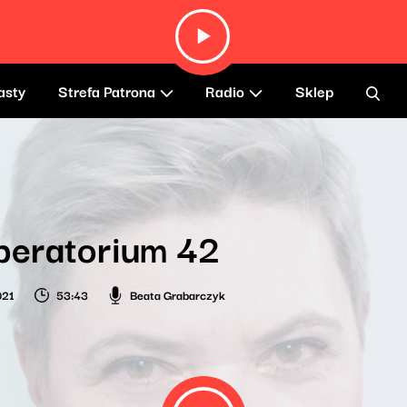
asty
Strefa Patrona
Radio
Sklep
beratorium 42
021
53:43
Beata Grabarczyk