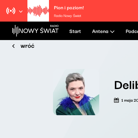
Pion i poziom!
Radio Nowy Świat
Start
Antena
Podc
wróć
Deli
1 maja 2