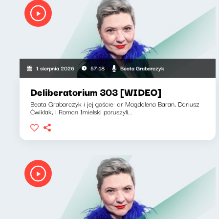
Beata Grabarczyk
1 sierpnia 2026
57:18
Deliberatorium 303 [WIDEO]
Beata Grabarczyk i jej goście: dr Magdalena Baran, Dariusz
Ćwiklak, i Roman Imielski poruszyli...