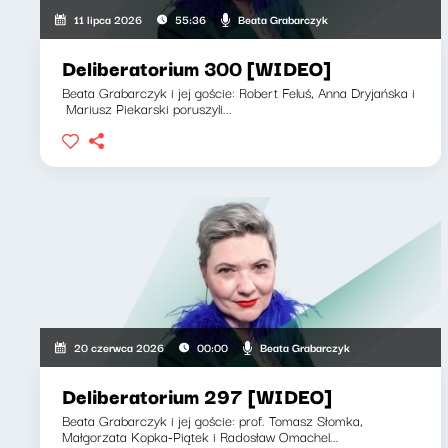
Beata Grabarczyk
11 lipca 2026
55:36
Deliberatorium 300 [WIDEO]
Beata Grabarczyk i jej goście: Robert Feluś, Anna Dryjańska i
Mariusz Piekarski poruszyli...
Beata Grabarczyk
20 czerwca 2026
00:00
Deliberatorium 297 [WIDEO]
Beata Grabarczyk i jej goście: prof. Tomasz Słomka,
Małgorzata Kopka-Piątek i Radosław Omachel...