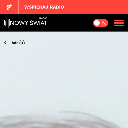
WSPIERAJ RADIO
wróć