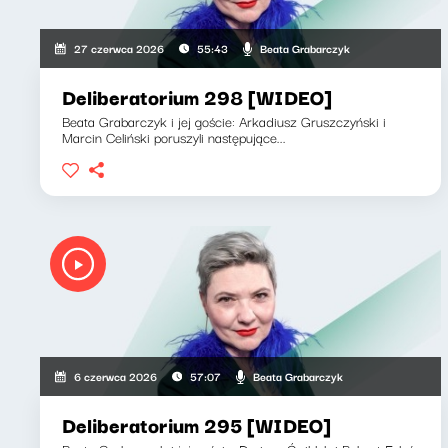
Beata Grabarczyk
27 czerwca 2026
55:43
Deliberatorium 298 [WIDEO]
Beata Grabarczyk i jej goście: Arkadiusz Gruszczyński i
Marcin Celiński poruszyli następujące...
Beata Grabarczyk
6 czerwca 2026
57:07
Deliberatorium 295 [WIDEO]