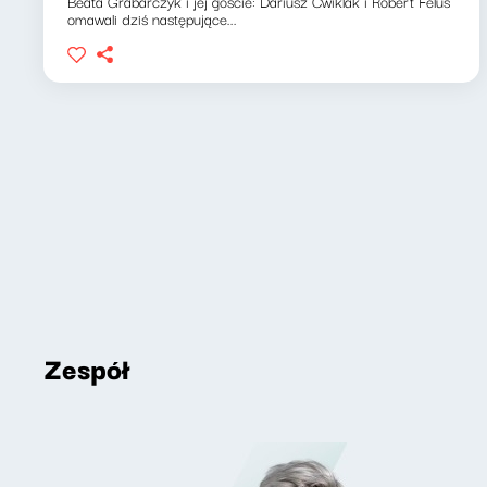
Beata Grabarczyk i jej goście: Dariusz Ćwiklak i Robert Feluś
omawali dziś następujące...
Zespół