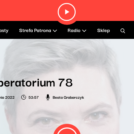
asty
Strefa Patrona
Radio
Sklep
beratorium 78
nia 2022
53:57
Beata Grabarczyk