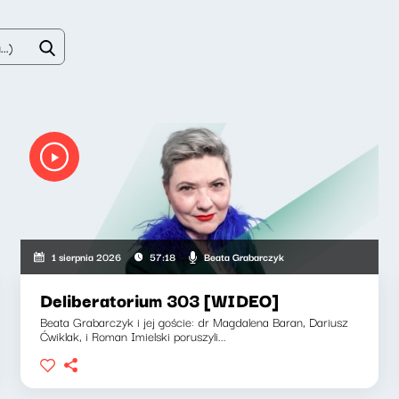
Beata Grabarczyk
1 sierpnia 2026
57:18
Deliberatorium 303 [WIDEO]
Beata Grabarczyk i jej goście: dr Magdalena Baran, Dariusz
Ćwiklak, i Roman Imielski poruszyli...