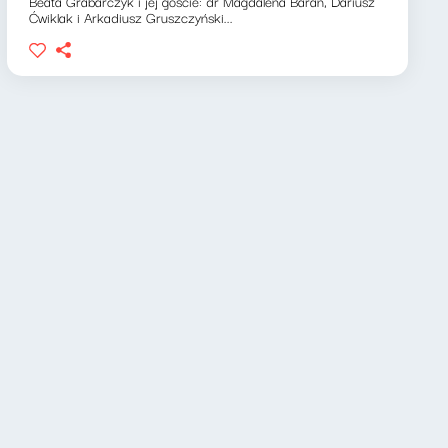
Beata Grabarczyk i jej goście: dr Magdalena Baran, Dariusz
Ćwiklak i Arkadiusz Gruszczyński...