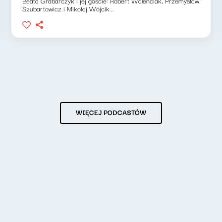
Beata Grabarczyk i jej goście: Robert Walenciak, Przemysław
Szubartowicz i Mikołaj Wójcik...
WIĘCEJ PODCASTÓW