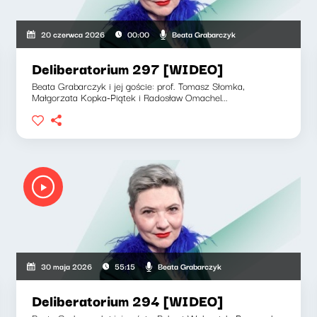
Beata Grabarczyk
20 czerwca 2026
00:00
Deliberatorium 297 [WIDEO]
Beata Grabarczyk i jej goście: prof. Tomasz Słomka,
Małgorzata Kopka-Piątek i Radosław Omachel...
Beata Grabarczyk
30 maja 2026
55:15
Deliberatorium 294 [WIDEO]