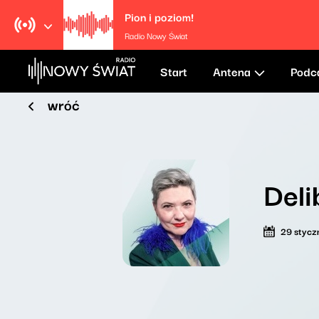
Pion i poziom!
Radio Nowy Świat
Start
Antena
Podc
wróć
Deli
29 stycz