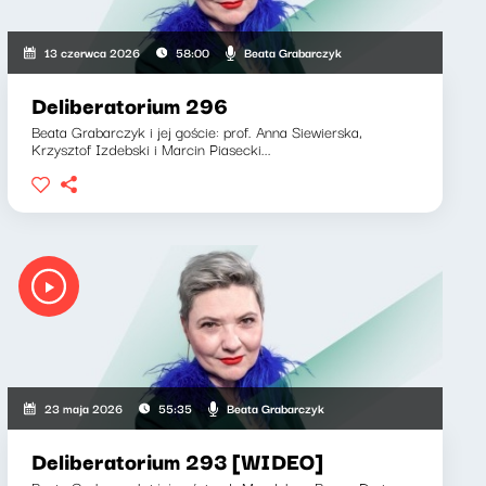
Beata Grabarczyk
13 czerwca 2026
58:00
Deliberatorium 296
Beata Grabarczyk i jej goście: prof. Anna Siewierska,
Krzysztof Izdebski i Marcin Piasecki...
Beata Grabarczyk
23 maja 2026
55:35
Deliberatorium 293 [WIDEO]