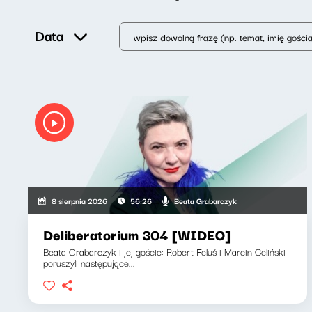
Data
Beata Grabarczyk
8 sierpnia 2026
56:26
Deliberatorium 304 [WIDEO]
Beata Grabarczyk i jej goście: Robert Feluś i Marcin Celiński
poruszyli następujące...