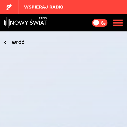
WSPIERAJ RADIO
wróć