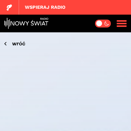
WSPIERAJ RADIO
wróć