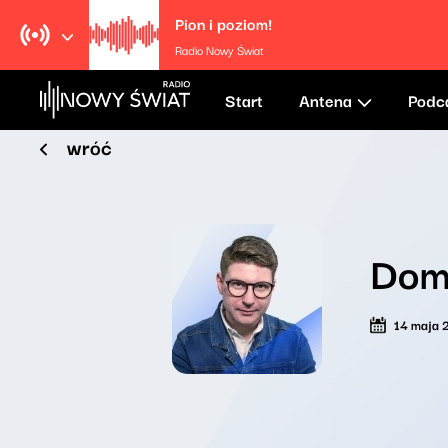
Pion i poziom!
Radio Nowy Świat
Start
Antena
Podc
wróć
Dom
14 maja 