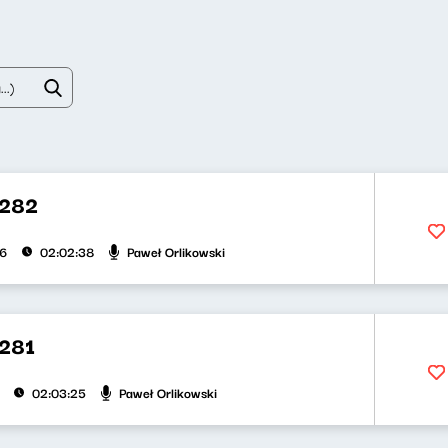
 282
Paweł Orlikowski
26
02:02:38
281
Paweł Orlikowski
02:03:25