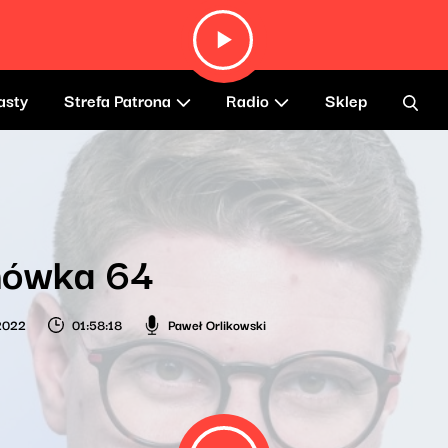
asty
Strefa Patrona
Radio
Sklep
ówka 64
2022
01:58:18
Paweł Orlikowski