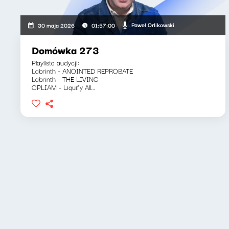
Paweł Orlikowski
30 maja 2026
01:57:00
Domówka 273
Playlista audycji:
Labrinth - ANOINTED REPROBATE
Labrinth - THE LIVING
OPLIAM - Liquify All...