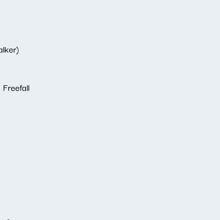
alker)
 Freefall