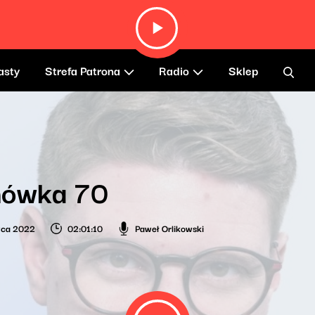
asty
Strefa Patrona
Radio
Sklep
ówka 70
wca 2022
02:01:10
Paweł Orlikowski