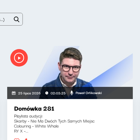
Paweł Orlikowski
25 lipca 2026
02:03:25
Domówka 281
Playlista audycji:
Skarby - Nie Ma Dwóch Tych Samych Miejsc
Colouring - White Whale
RY X -...