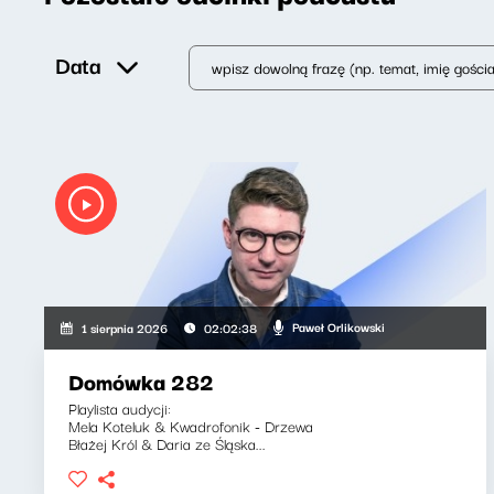
Data
Paweł Orlikowski
1 sierpnia 2026
02:02:38
Domówka 282
Playlista audycji:
Mela Koteluk & Kwadrofonik - Drzewa
Błażej Król & Daria ze Śląska...