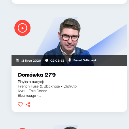
Paweł Orlikowski
11 lipca 2026
02:03:43
Domówka 279
Playlista audycji:
French Fuse & Blackrose - Disfruto
Kyril - This Dance
Bleu nuage -...