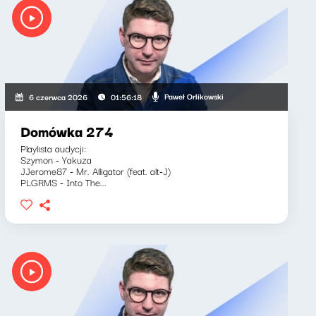
Paweł Orlikowski
6 czerwca 2026
01:56:18
Domówka 274
Playlista audycji:
Szymon - Yakuza
JJerome87 - Mr. Alligator (feat. alt-J)
PLGRMS - Into The...