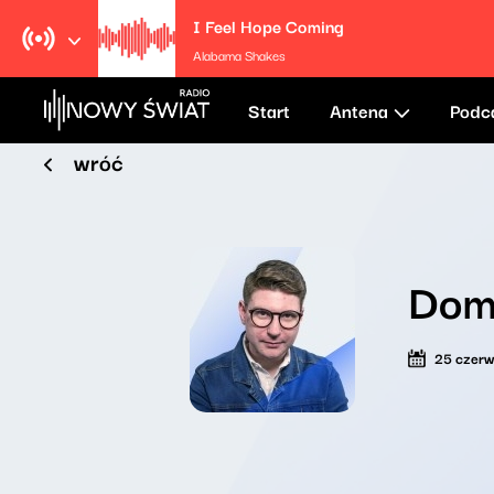
I Feel Hope Coming
Alabama Shakes
Start
Antena
Podc
wróć
Dom
25 czer