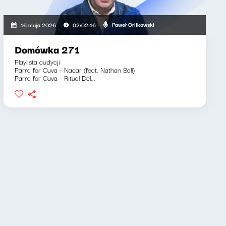
Paweł Orlikowski
16 maja 2026
02:02:16
Domówka 271
Playlista audycji:
Parra for Cuva - Nacar (feat. Nathan Ball)
Parra for Cuva - Ritual Del...