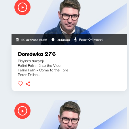
Paweł Orlikowski
20 czerwca 2026
01:58:00
Domówka 276
Playlista audycji:
Fellini Félin - Into the Vice
Fellini Félin - Come to the Fore
Peter Dallas...