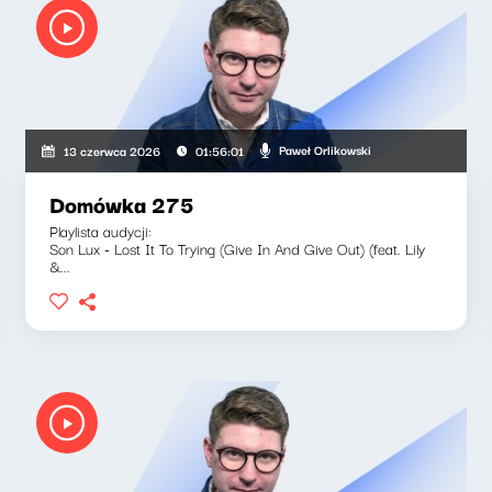
Paweł Orlikowski
13 czerwca 2026
01:56:01
Domówka 275
Playlista audycji:
Son Lux - Lost It To Trying (Give In And Give Out) (feat. Lily
&...