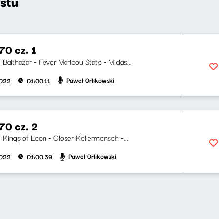
stu
0 cz. 1
i: Balthazar - Fever Maribou State - Midas...
Paweł Orlikowski
2022
01:00:11
0 cz. 2
i: Kings of Leon - Closer Kellermensch -...
Paweł Orlikowski
2022
01:00:59