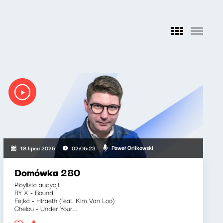
Paweł Orlikowski
18 lipca 2026
02:06:23
Domówka 280
Playlista audycji:
RY X - Bound
Fejká - Hiraeth (feat. Kim Van Loo)
Chelou - Under Your...