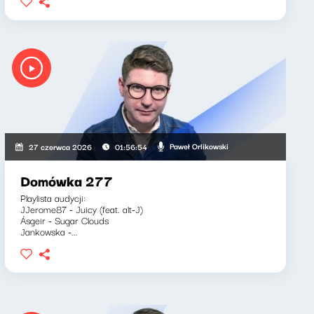
Paweł Orlikowski
27 czerwca 2026
01:56:54
Domówka 277
Playlista audycji:
JJerome87 - Juicy (feat. alt-J)
Ásgeir - Sugar Clouds
Jankowska -...