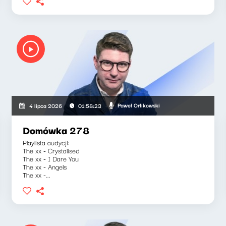
Paweł Orlikowski
4 lipca 2026
01:58:23
Domówka 278
Playlista audycji:
The xx - Crystalised
The xx - I Dare You
The xx - Angels
The xx -...