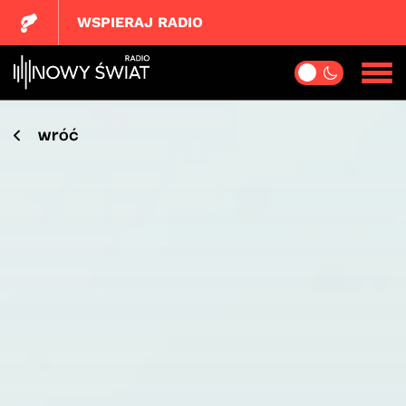
WSPIERAJ RADIO
wróć