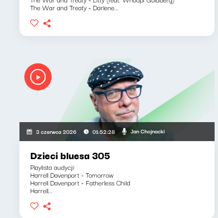
The War and Treaty - Darlene...
Jan Chojnacki
3 czerwca 2026
01:52:28
Dzieci bluesa 305
Playlista audycji:
Harrell Davenport - Tomorrow
Harrell Davenport - Fatherless Child
Harrell...