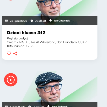
Jan Chojnacki
22 lipca 2026
01:50:53
Dzieci bluesa 312
Playlista audycji:
Cream - N.S.U. (Live At Winterland, San Francisco, USA /
10th March 1968 /...
Jan Chojnacki
1 lipca 2026
01:52:49