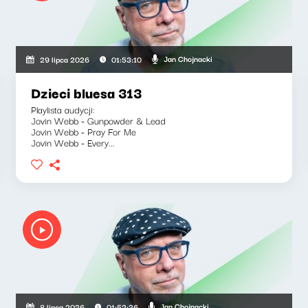
Jan Chojnacki
29 lipca 2026
01:53:10
Dzieci bluesa 313
Playlista audycji:
Jovin Webb - Gunpowder & Lead
Jovin Webb - Pray For Me
Jovin Webb - Every...
Jan Chojnacki
8 lipca 2026
01:52:36