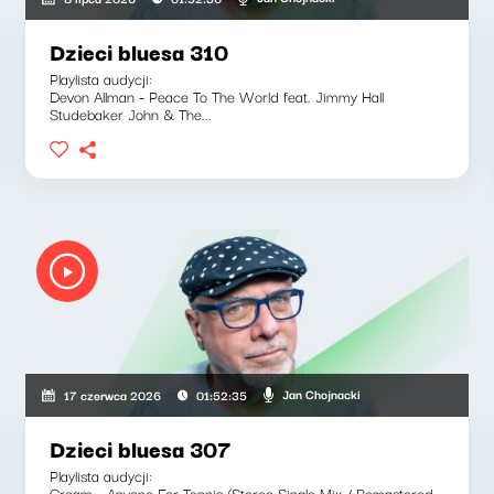
Dzieci bluesa 310
Playlista audycji:
Devon Allman - Peace To The World feat. Jimmy Hall
Studebaker John & The...
Jan Chojnacki
17 czerwca 2026
01:52:35
Dzieci bluesa 307
Playlista audycji:
Cream - Anyone For Tennis (Stereo Single Mix / Remastered