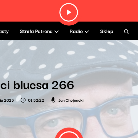
asty
Strefa Patrona
Radio
Sklep
ci bluesa 266
nia 2025
01:52:22
Jan Chojnacki