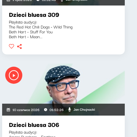
Dzieci bluesa 309
Playlista audycji:
The Red Hot Chili Dogs - Wild Thing
Beth Hart - Stuff For You
Beth Hart - Mean...
Jan Chojnacki
10 czerwca 2026
01:52:26
Dzieci bluesa 306
Playlista audycji:
Amani Burnham - Fastlane