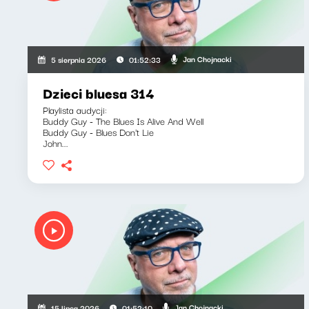
Jan Chojnacki
5 sierpnia 2026
01:52:33
Dzieci bluesa 314
Playlista audycji:
Buddy Guy - The Blues Is Alive And Well
Buddy Guy - Blues Don't Lie
John...
Jan Chojnacki
15 lipca 2026
01:52:10