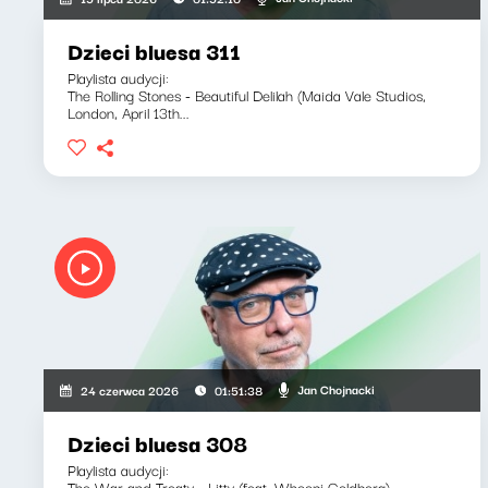
Dzieci bluesa 311
Playlista audycji:
The Rolling Stones - Beautiful Delilah (Maida Vale Studios,
London, April 13th...
Jan Chojnacki
24 czerwca 2026
01:51:38
Dzieci bluesa 308
Playlista audycji:
The War and Treaty - Litty (feat. Whoopi Goldberg)