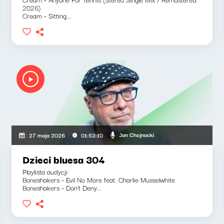
2026)
Cream - Sitting...
Jan Chojnacki
27 maja 2026
01:53:10
Dzieci bluesa 304
Playlista audycji:
Boneshakers - Evil No More feat. Charlie Musselwhite
Boneshakers - Don't Deny...