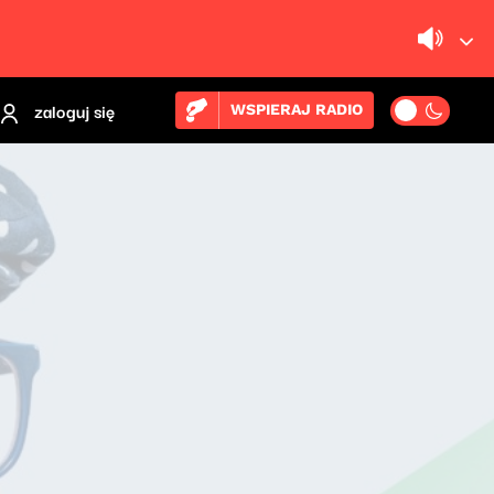
zaloguj się
WSPIERAJ RADIO