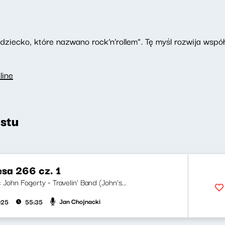
dziecko, które nazwano rock’n’rollem”. Tę myśl rozwija wspó
line
stu
esa 266 cz. 1
i: John Fogerty - Travelin' Band (John's...
Jan Chojnacki
025
55:35