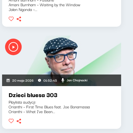
Amani Burnham - Waiting by the Window
Jalen Ngonda -...
Jan Chojnacki
20 maja 2026
01:52:45
Dzieci bluesa 303
Playlista audycji:
Orianthi - First Time Blues feat. Joe Bonamassa
Orianthi - What I've Been...