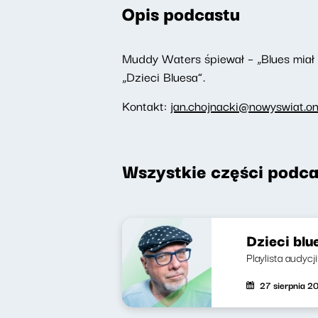
Opis podcastu
Muddy Waters śpiewał – „Blues miał 
„Dzieci Bluesa”.
Kontakt:
jan.chojnacki@nowyswiat.on
Wszystkie części podca
Dzieci blu
Playlista audycj
27 sierpnia 2