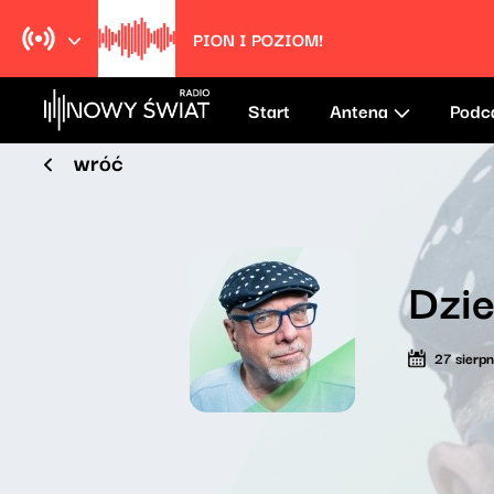
Warm and Tender Love
Duke Robillard & his All Star Band
Start
Antena
Podc
wróć
Dzie
27 sierp