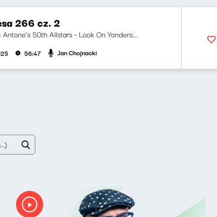
esa 266 cz. 2
i: Antone's 50th Allstars - Look On Yonders...
Jan Chojnacki
025
56:47