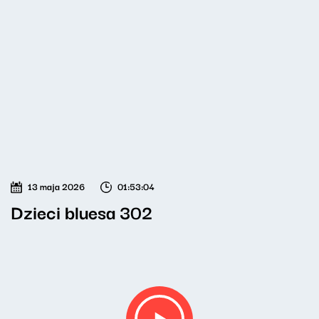
13 maja 2026
01:53:04
Dzieci bluesa 302