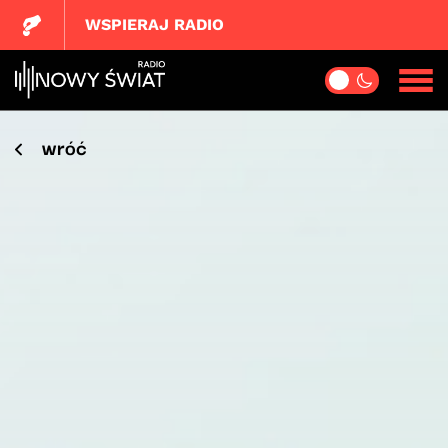
WSPIERAJ RADIO
wróć