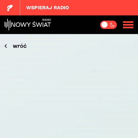
WSPIERAJ RADIO
wróć