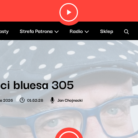
asty
Strefa Patrona
Radio
Sklep
ci bluesa 305
ca 2026
01:52:28
Jan Chojnacki