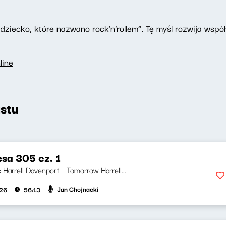
dziecko, które nazwano rock’n’rollem”. Tę myśl rozwija wspó
line
stu
esa 305 cz. 1
i: Harrell Davenport - Tomorrow Harrell...
Jan Chojnacki
026
56:13