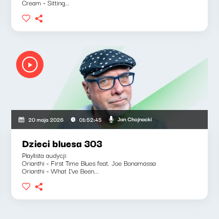
Cream - Sitting...
Jan Chojnacki
20 maja 2026
01:52:45
Dzieci bluesa 303
Playlista audycji:
Orianthi - First Time Blues feat. Joe Bonamassa
Orianthi - What I've Been...