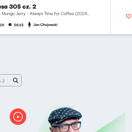
esa 305 cz. 2
ji: Mungo Jerry - Always Time for Coffee (2026...
Jan Chojnacki
026
56:15