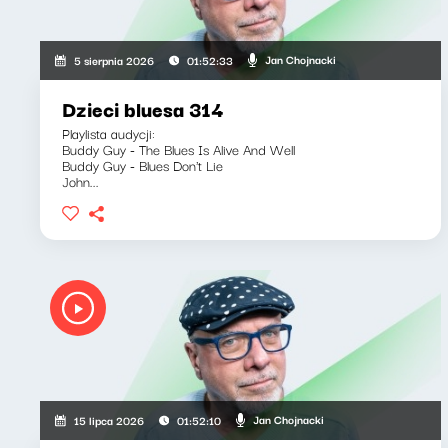
Jan Chojnacki
5 sierpnia 2026
01:52:33
Dzieci bluesa 314
Playlista audycji:
Buddy Guy - The Blues Is Alive And Well
Buddy Guy - Blues Don't Lie
John...
Jan Chojnacki
15 lipca 2026
01:52:10