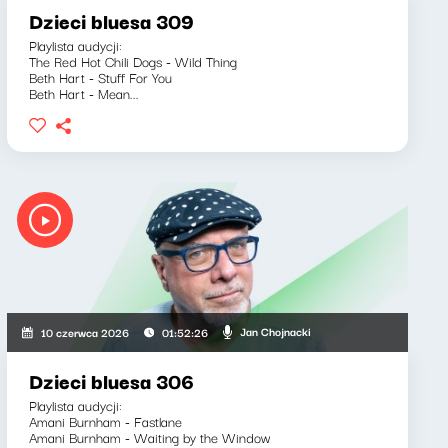
Dzieci bluesa 309
Playlista audycji:
The Red Hot Chili Dogs - Wild Thing
Beth Hart - Stuff For You
Beth Hart - Mean...
Jan Chojnacki
10 czerwca 2026
01:52:26
Dzieci bluesa 306
Playlista audycji:
Amani Burnham - Fastlane
Amani Burnham - Waiting by the Window