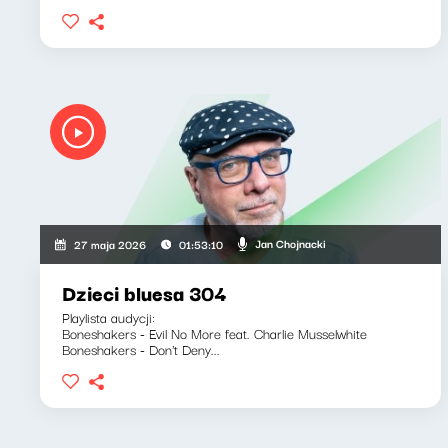
Jan Chojnacki
27 maja 2026
01:53:10
Dzieci bluesa 304
Playlista audycji:
Boneshakers - Evil No More feat. Charlie Musselwhite
Boneshakers - Don't Deny...