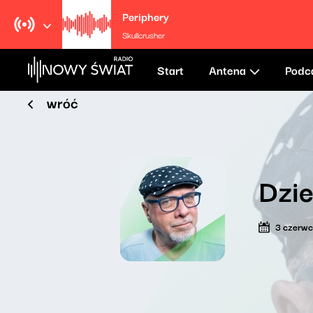
Periphery
Skullcrusher
Start
Antena
Podc
wróć
Dzie
3 czerw