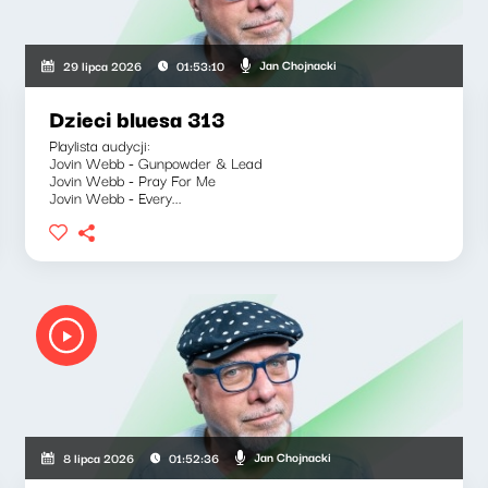
Jan Chojnacki
29 lipca 2026
01:53:10
Dzieci bluesa 313
Playlista audycji:
Jovin Webb - Gunpowder & Lead
Jovin Webb - Pray For Me
Jovin Webb - Every...
Jan Chojnacki
8 lipca 2026
01:52:36