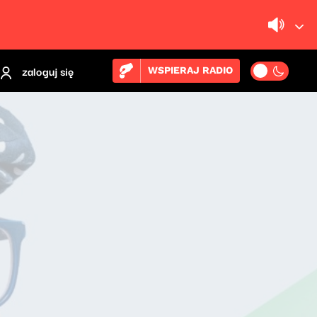
zaloguj się
WSPIERAJ RADIO