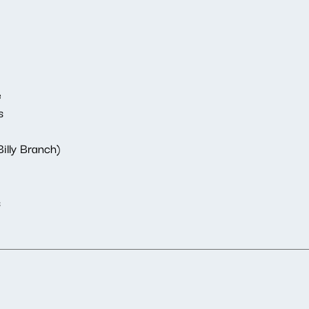
e
s
Billy Branch)
s