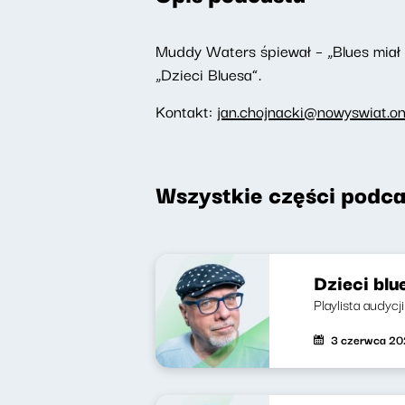
Muddy Waters śpiewał – „Blues miał 
„Dzieci Bluesa”.
Kontakt:
jan.chojnacki@nowyswiat.on
Wszystkie części podca
Dzieci blu
Playlista audycj
3 czerwca 2