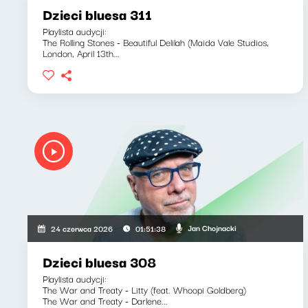
Dzieci bluesa 311
Playlista audycji:
The Rolling Stones - Beautiful Delilah (Maida Vale Studios,
London, April 13th...
Jan Chojnacki
24 czerwca 2026
01:51:38
Dzieci bluesa 308
Playlista audycji:
The War and Treaty - Litty (feat. Whoopi Goldberg)
The War and Treaty - Darlene...