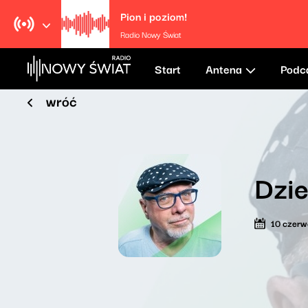
Pion i poziom!
Radio Nowy Świat
Start
Antena
Podc
wróć
Dzie
10 czer