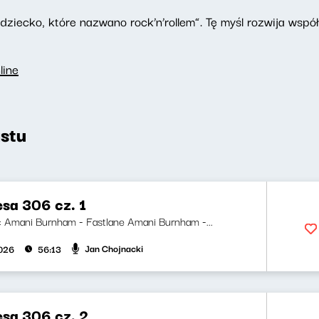
dziecko, które nazwano rock’n’rollem”. Tę myśl rozwija wspó
line
stu
esa 306 cz. 1
ji: Amani Burnham - Fastlane Amani Burnham -...
Jan Chojnacki
026
56:13
esa 306 cz. 2