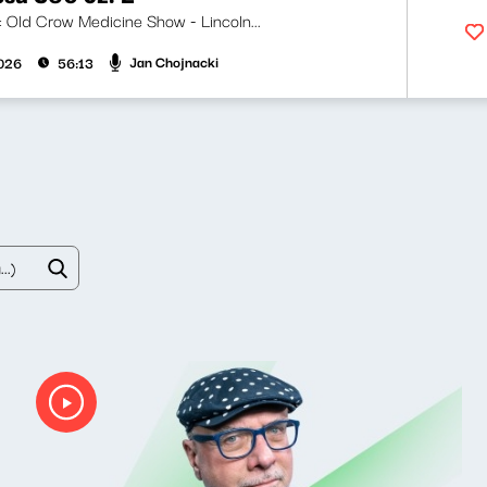
ji: Old Crow Medicine Show - Lincoln...
Jan Chojnacki
026
56:13