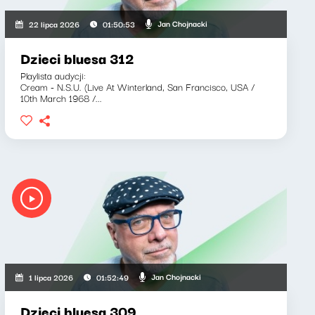
Jan Chojnacki
22 lipca 2026
01:50:53
Dzieci bluesa 312
Playlista audycji:
Cream - N.S.U. (Live At Winterland, San Francisco, USA /
10th March 1968 /...
Jan Chojnacki
1 lipca 2026
01:52:49
Dzieci bluesa 309