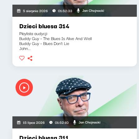
Jan Chojnacki
5 sierpnia 2026
01:52:33
Dzieci bluesa 314
Playlista audycji:
Buddy Guy - The Blues Is Alive And Well
Buddy Guy - Blues Don't Lie
John...
Jan Chojnacki
15 lipca 2026
01:52:10
Dzieci bluesa 311