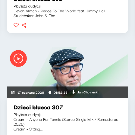
Playlista audycji:
Devon Allman - Peace To The World feat. Jimmy Hall
Studebaker John & The...
Jan Chojnacki
17 czerwca 2026
01:52:35
Dzieci bluesa 307
Playlista audycji:
Cream - Anyone For Tennis (Stereo Single Mix / Remastered
2026)
Cream - Sitting...