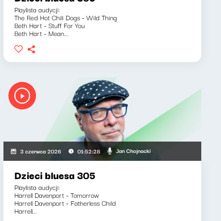
Playlista audycji:
The Red Hot Chili Dogs - Wild Thing
Beth Hart - Stuff For You
Beth Hart - Mean...
Jan Chojnacki
3 czerwca 2026
01:52:28
Dzieci bluesa 305
Playlista audycji:
Harrell Davenport - Tomorrow
Harrell Davenport - Fatherless Child
Harrell...