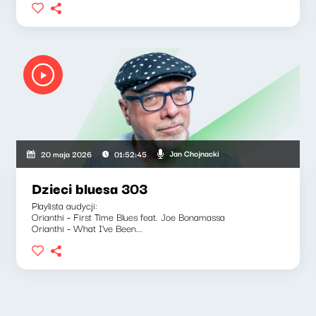
Jan Chojnacki
20 maja 2026
01:52:45
Dzieci bluesa 303
Playlista audycji:
Orianthi - First Time Blues feat. Joe Bonamassa
Orianthi - What I've Been...