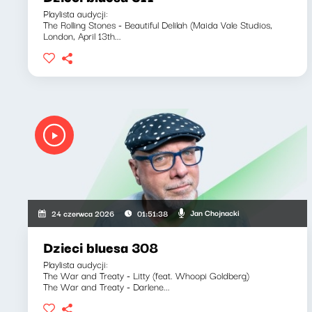
Playlista audycji:
The Rolling Stones - Beautiful Delilah (Maida Vale Studios,
London, April 13th...
Jan Chojnacki
24 czerwca 2026
01:51:38
Dzieci bluesa 308
Playlista audycji:
The War and Treaty - Litty (feat. Whoopi Goldberg)
The War and Treaty - Darlene...