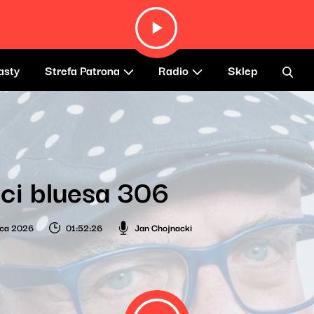
asty
Strefa Patrona
Radio
Sklep
ci bluesa 306
wca 2026
01:52:26
Jan Chojnacki