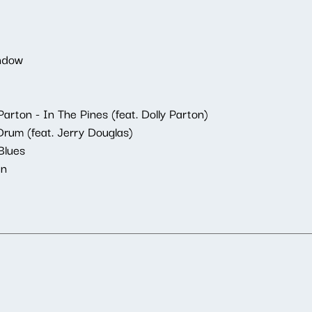
ndow
arton - In The Pines (feat. Dolly Parton)
rum (feat. Jerry Douglas)
Blues
an