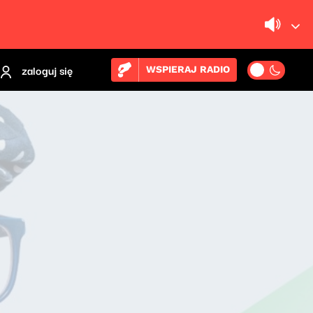
zaloguj się
WSPIERAJ RADIO