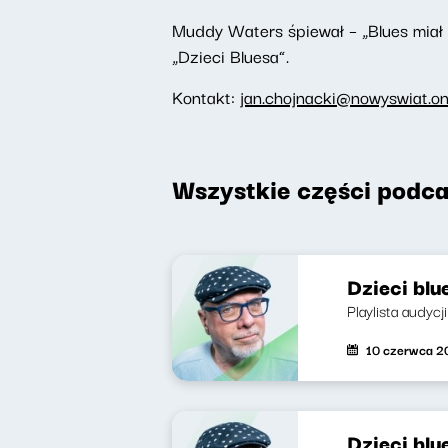
Muddy Waters śpiewał – „Blues miał 
„Dzieci Bluesa”.
Kontakt:
jan.chojnacki@nowyswiat.on
Wszystkie części podca
Dzieci blu
Playlista audyc
10 czerwca 2
Dzieci blu