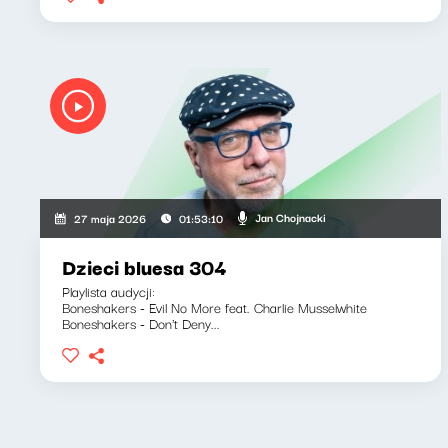
Jan Chojnacki
27 maja 2026
01:53:10
Dzieci bluesa 304
Playlista audycji:
Boneshakers - Evil No More feat. Charlie Musselwhite
Boneshakers - Don't Deny...