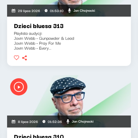
Jan Chojnacki
29 lipca 2026
01:53:10
Dzieci bluesa 313
Playlista audycji:
Jovin Webb - Gunpowder & Lead
Jovin Webb - Pray For Me
Jovin Webb - Every...
Jan Chojnacki
8 lipca 2026
01:52:36
Dzieci bluesa 310