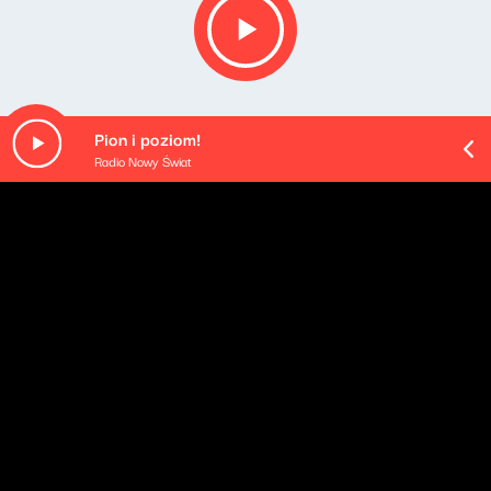
Pion i poziom!
Radio Nowy Świat
O odcinku
Playlista audycji:
Cream - Anyone For Tennis (Stereo Single
Mix / Remastered 2026)
Cream - Sitting On Top Of The World (Alternate Stereo