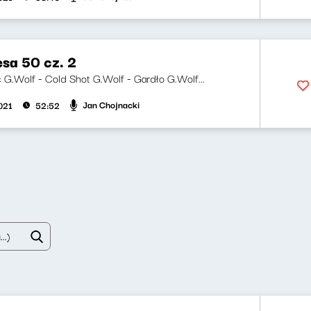
esa 50 cz. 2
i: G.Wolf - Cold Shot G.Wolf - Gardło G.Wolf...
Jan Chojnacki
021
52:52