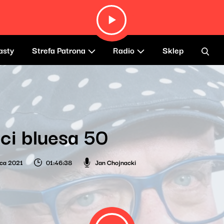
asty
Strefa Patrona
Radio
Sklep
ci bluesa 50
ca 2021
01:46:38
Jan Chojnacki