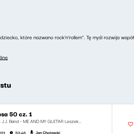
dziecko, które nazwano rock’n’rollem”. Tę myśl rozwija wspó
line
stu
esa 50 cz. 1
ji: J.J. Band - ME AND MY GUITAR Leszek...
Jan Chojnacki
021
53:46