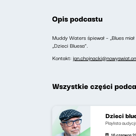
Opis podcastu
Muddy Waters śpiewał – „Blues miał 
„Dzieci Bluesa”.
Kontakt:
jan.chojnacki@nowyswiat.on
Wszystkie części podca
Dzieci blu
Playlista audyc
16 czerwca 2