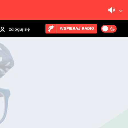
zaloguj się
WSPIERAJ RADIO