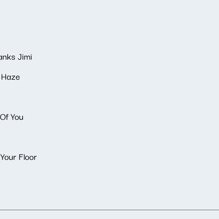
anks Jimi
e Haze
Of You
Your Floor