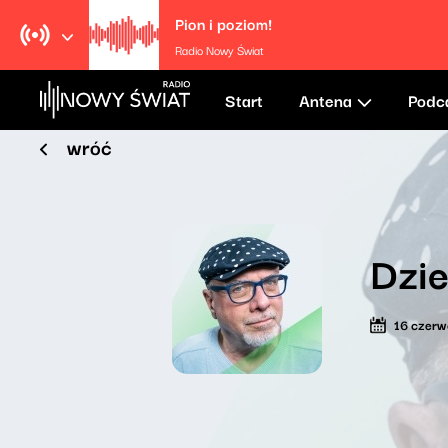
Pion i poziom!
Radio Nowy Świat
Start
Antena
Podc
wróć
Dzie
16 czerw