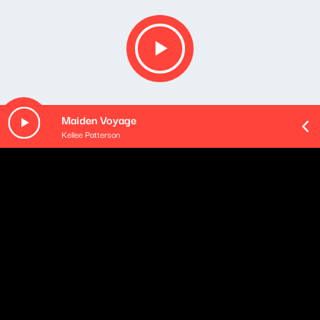
Maiden Voyage
Kellee Patterson
O odcinku
Playlista audycji: