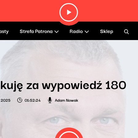
asty
Strefa Patrona
Radio
Sklep
ękuję za wypowiedź 180
a 2025
01:52:24
Adam Nowak