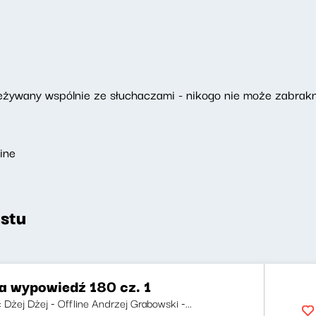
ywany wspólnie ze słuchaczami - nikogo nie może zabrakn
ine
stu
za wypowiedź 180 cz. 1
i: Dżej Dżej - Offline Andrzej Grabowski -...