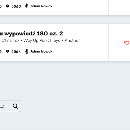
Adam Nowak
5
56:10
za wypowiedź 180 cz. 2
i: Chris Fox - Way Up Pünk Flöyd - Another...
Adam Nowak
5
56:14