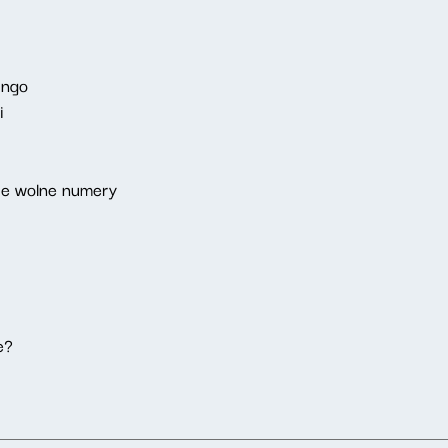
ango
i
ie wolne numery
e?