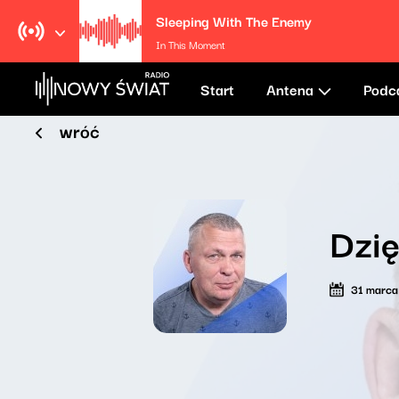
Sleeping With The Enemy
In This Moment
Start
Antena
Podc
wróć
Dzi
31 marc