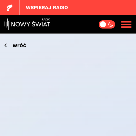
WSPIERAJ RADIO
wróć