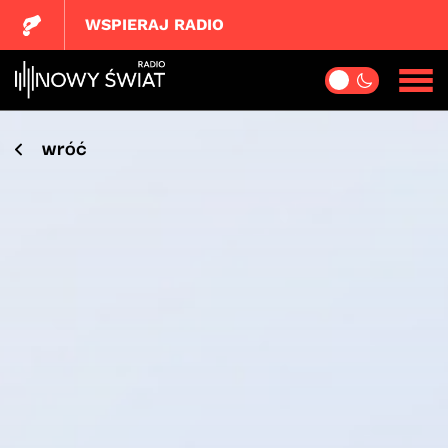
WSPIERAJ RADIO
wróć