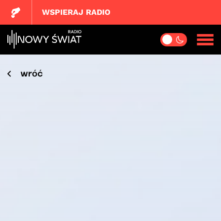
WSPIERAJ RADIO
wróć