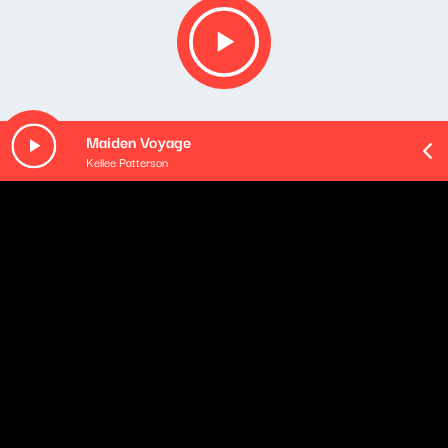
Maiden Voyage
Kellee Patterson
O odcinku
Playlista audycji:
Mateusz Pospieszalski Quintet - To my
Lidia Pospieszalska - Płomieniu drżyj