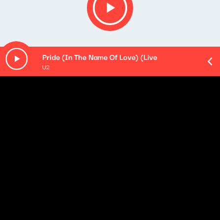
Pride (In The Name Of Love) (Live
U2
O odcinku
Playlista audycji:
Natalia Grosiak - Czule mówię
Grażyna Łobaszewska & Ajagore - Zakład
dla normalnych