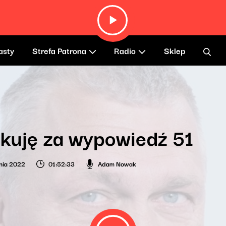
asty
Strefa Patrona
Radio
Sklep
kuję za wypowiedź 51
nia 2022
01:52:33
Adam Nowak