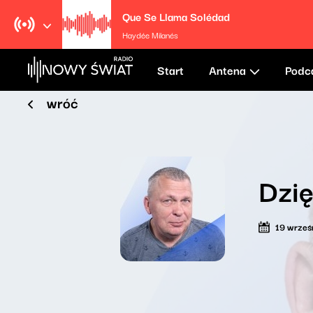
Que Se Llama Solédad
Haydée Milanés
Start
Antena
Podc
wróć
Dzię
19 wrześ