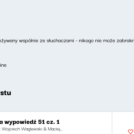
ywany wspólnie ze słuchaczami - nikogo nie może zabrakn
ine
stu
a wypowiedź 51 cz. 1
ji: Wojciech Waglewski & Maciej...