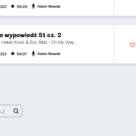
Adam Nowak
2022
56:26
a wypowiedź 51 cz. 2
i: Habib Koité & Eric Bibb - Oh My Way...
Adam Nowak
2022
56:07