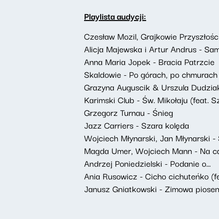
Playlista audycji:
Czesław Mozil, Grajkowie Przyszłości
Alicja Majewska i Artur Andrus - Samo
Anna Maria Jopek - Bracia Patrzcie
Skaldowie - Po górach, po chmurach
Grazyna Auguscik & Urszula Dudziak
Karimski Club - Św. Mikołaju (feat.
Grzegorz Turnau - Śnieg
Jazz Carriers - Szara kolęda
Wojciech Młynarski, Jan Młynarski -
Magda Umer, Wojciech Mann - Na cał
Andrzej Poniedzielski - Podanie o...
Ania Rusowicz - Cicho cichuteńko (f
Janusz Gniatkowski - Zimowa piose