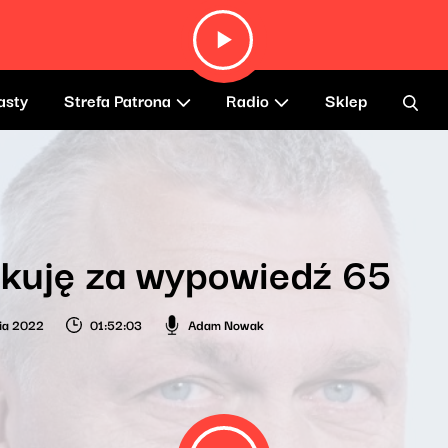
asty
Strefa Patrona
Radio
Sklep
ękuję za wypowiedź 65
ia 2022
01:52:03
Adam Nowak