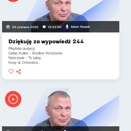
Adam Nowak
29 czerwca 2026
01:52:50
Dziękuję za wypowiedź 244
Playlista audycji:
Gaba Kulka - Wielkie Wrażenie
Nietrzask - To lubię
Kosy & Orkiestra...