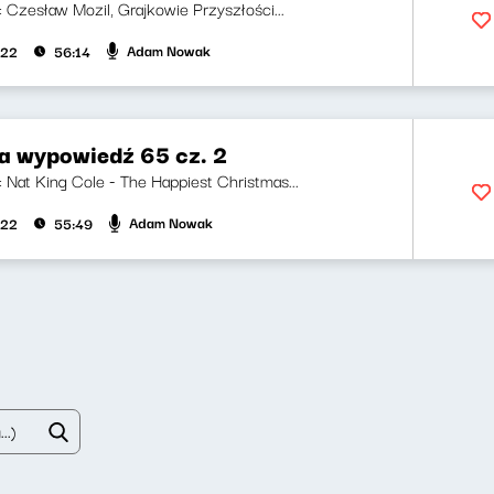
i: Czesław Mozil, Grajkowie Przyszłości...
Adam Nowak
022
56:14
za wypowiedź 65 cz. 2
i: Nat King Cole - The Happiest Christmas...
Adam Nowak
022
55:49