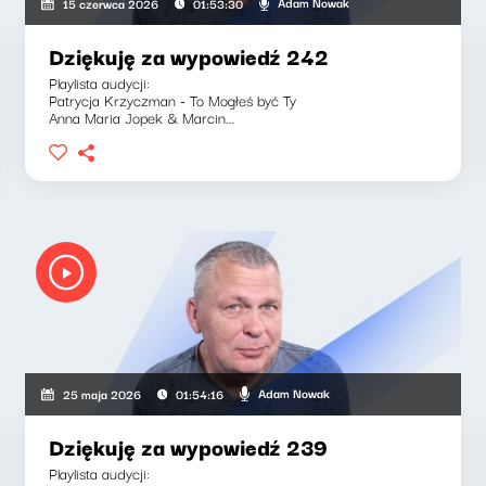
Adam Nowak
15 czerwca 2026
01:53:30
Dziękuję za wypowiedź 242
Playlista audycji:
Patrycja Krzyczman - To Mogłeś być Ty
Anna Maria Jopek & Marcin...
Adam Nowak
25 maja 2026
01:54:16
Dziękuję za wypowiedź 239
Playlista audycji: