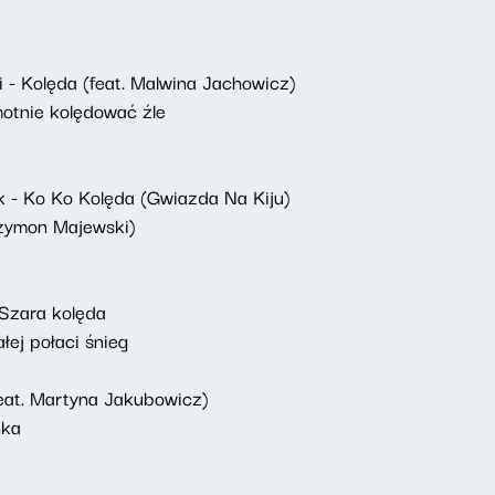
 - Kolęda (feat. Malwina Jachowicz)
tnie kolędować źle
 - Ko Ko Kolęda (Gwiazda Na Kiju)
 Szymon Majewski)
 Szara kolęda
ej połaci śnieg
eat. Martyna Jakubowicz)
nka