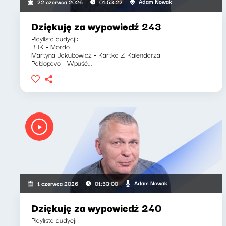
Adam Nowak
22 czerwca 2026
01:53:22
Dziękuję za wypowiedź 243
Playlista audycji:
BRK - Mordo
Martyna Jakubowicz - Kartka Z Kalendarza
Pablopavo - Wpuść...
Adam Nowak
1 czerwca 2026
01:53:00
Dziękuję za wypowiedź 240
Playlista audycji: