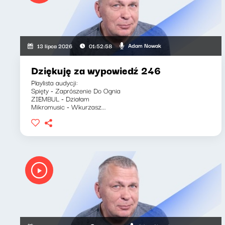
Adam Nowak
13 lipca 2026
01:52:58
Dziękuję za wypowiedź 246
Playlista audycji:
Spięty - Zaprószenie Do Ognia
ZIEMBUL - Działam
Mikromusic - Wkurzasz...