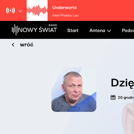
Underworld
Alice Phoebe Lou
Start
Antena
Podc
wróć
Dzi
26 grudn