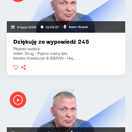
Adam Nowak
6 lipca 2026
01:53:37
Dziękuję za wypowiedź 245
Playlista audycji:
Adam Strug - Piękne mamy lato
Monika Kowalczyk & BIERAN - Hej,...