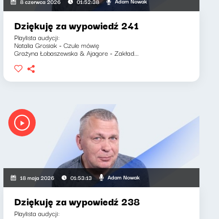
Adam Nowak
8 czerwca 2026
01:52:38
Dziękuję za wypowiedź 241
Playlista audycji:
Natalia Grosiak - Czule mówię
Grażyna Łobaszewska & Ajagore - Zakład...
Adam Nowak
18 maja 2026
01:53:13
Dziękuję za wypowiedź 238
Playlista audycji: