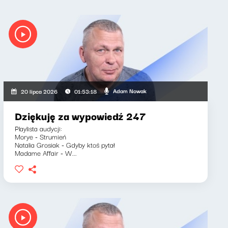
Adam Nowak
20 lipca 2026
01:53:18
Dziękuję za wypowiedź 247
Playlista audycji:
Morye - Strumień
Natalia Grosiak - Gdyby ktoś pytał
Madame Affair - W...