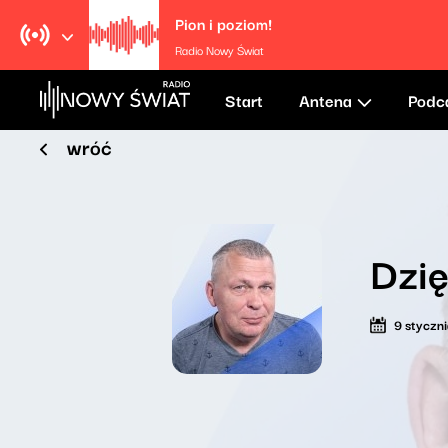
Pion i poziom!
Radio Nowy Świat
Start
Antena
Podc
wróć
Dzi
9 styczn