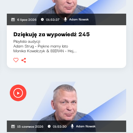
Adam Nowak
6 lipca 2026
01:53:37
Dziękuję za wypowiedź 245
Playlista audycji:
Adam Strug - Piękne mamy lato
Monika Kowalczyk & BIERAN - Hej,...
Adam Nowak
15 czerwca 2026
01:53:30