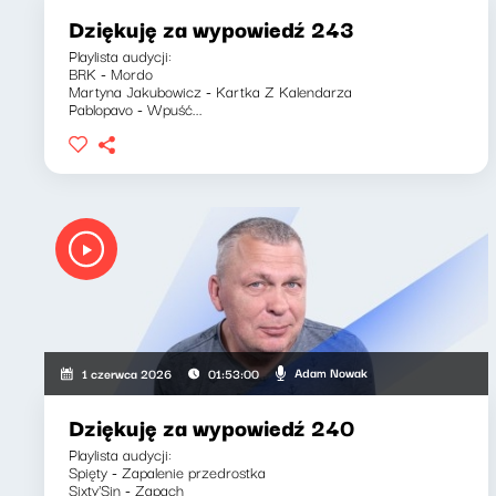
Dziękuję za wypowiedź 243
Playlista audycji:
BRK - Mordo
Martyna Jakubowicz - Kartka Z Kalendarza
Pablopavo - Wpuść...
Adam Nowak
1 czerwca 2026
01:53:00
Dziękuję za wypowiedź 240
Playlista audycji:
Spięty - Zapalenie przedrostka
Sixty'Sin - Zapach