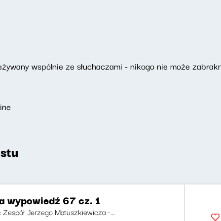
ywany wspólnie ze słuchaczami - nikogo nie może zabrakn
ine
stu
za wypowiedź 67 cz. 1
i: Zespół Jerzego Matuszkiewicza -...