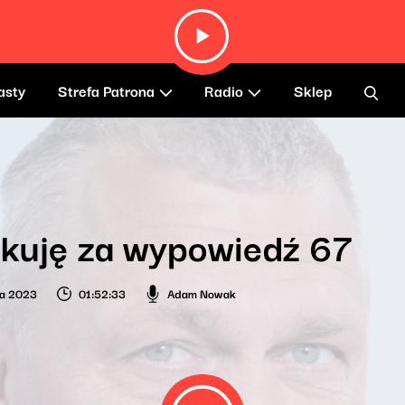
asty
Strefa Patrona
Radio
Sklep
ękuję za wypowiedź 67
ia 2023
01:52:33
Adam Nowak