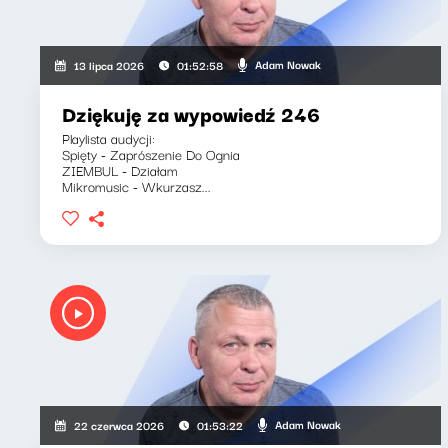
Adam Nowak
13 lipca 2026
01:52:58
Dziękuję za wypowiedź 246
Playlista audycji:
Spięty - Zaprószenie Do Ognia
ZIEMBUL - Działam
Mikromusic - Wkurzasz...
Adam Nowak
22 czerwca 2026
01:53:22