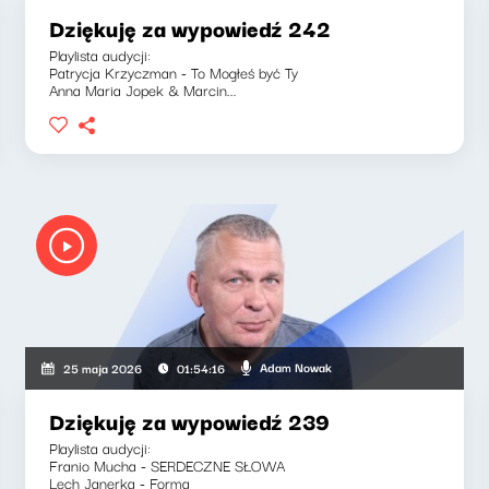
Dziękuję za wypowiedź 242
Playlista audycji:
Patrycja Krzyczman - To Mogłeś być Ty
Anna Maria Jopek & Marcin...
Adam Nowak
25 maja 2026
01:54:16
Dziękuję za wypowiedź 239
Playlista audycji:
Franio Mucha - SERDECZNE SŁOWA
Lech Janerka - Forma