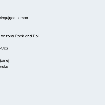
wingująca samba
 Arizona Rock and Roll
a-Cza
ajomej
anska