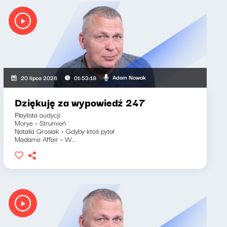
Adam Nowak
20 lipca 2026
01:53:18
Dziękuję za wypowiedź 247
Playlista audycji:
Morye - Strumień
Natalia Grosiak - Gdyby ktoś pytał
Madame Affair - W...