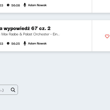
Adam Nowak
023
56:08
za wypowiedź 67 cz. 2
i: Max Raabe & Palast Orchester - Ein...
Adam Nowak
023
56:25