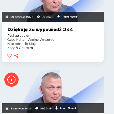
Adam Nowak
29 czerwca 2026
01:52:50
Dziękuję za wypowiedź 244
Playlista audycji:
Gaba Kulka - Wielkie Wrażenie
Nietrzask - To lubię
Kosy & Orkiestra...
Adam Nowak
8 czerwca 2026
01:52:38