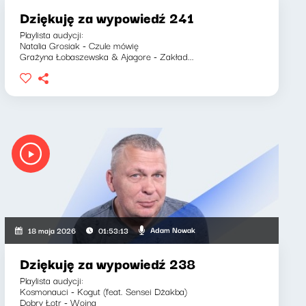
Dziękuję za wypowiedź 241
Playlista audycji:
Natalia Grosiak - Czule mówię
Grażyna Łobaszewska & Ajagore - Zakład...
Adam Nowak
18 maja 2026
01:53:13
Dziękuję za wypowiedź 238
Playlista audycji:
Kosmonauci - Kogut (feat. Sensei Dżakba)
Dobry Łotr - Wojna