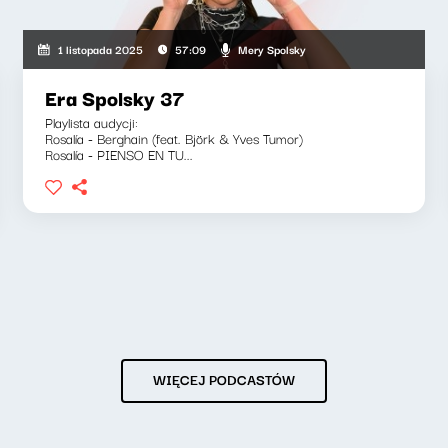
Mery Spolsky
1 listopada 2025
57:09
Era Spolsky 37
Playlista audycji:
Rosalía - Berghain (feat. Björk & Yves Tumor)
Rosalía - PIENSO EN TU...
WIĘCEJ PODCASTÓW