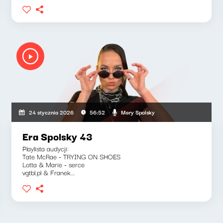
Mery Spolsky
24 stycznia 2026
56:52
Era Spolsky 43
Playlista audycji:
Tate McRae - TRYING ON SHOES
Lotta & Marie - serce
vgtbl.pl & Franek...