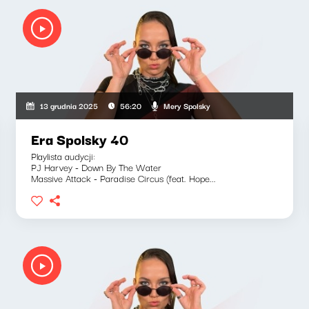
Mery Spolsky
13 grudnia 2025
56:20
Era Spolsky 40
Playlista audycji:
PJ Harvey - Down By The Water
Massive Attack - Paradise Circus (feat. Hope...