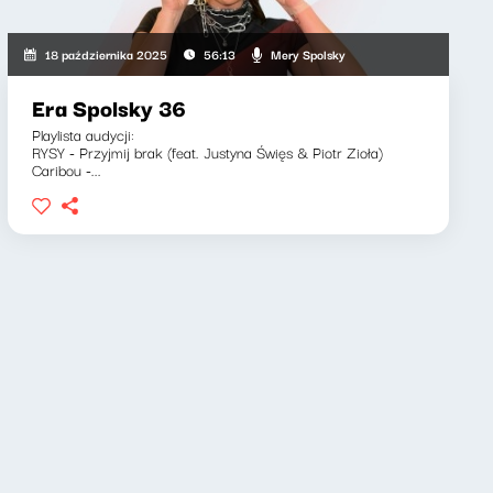
Mery Spolsky
18 października 2025
56:13
Era Spolsky 36
Playlista audycji:
RYSY - Przyjmij brak (feat. Justyna Święs & Piotr Zioła)
Caribou -...