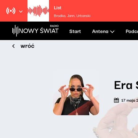
List
Brodka, Jann, Urbanski
Start
Antena
Podc
wróć
Era 
17 maja 