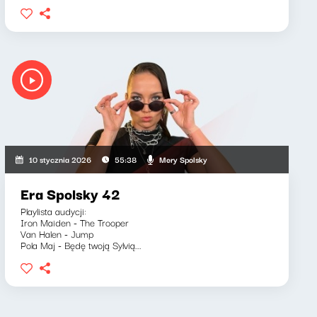
Mery Spolsky
10 stycznia 2026
55:38
Era Spolsky 42
Playlista audycji:
Iron Maiden - The Trooper
Van Halen - Jump
Pola Maj - Będę twoją Sylvią...