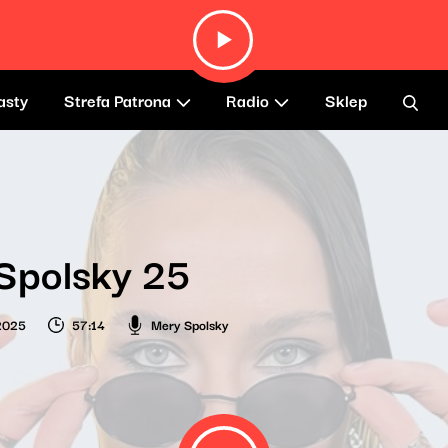
asty
Strefa Patrona
Radio
Sklep
Spolsky 25
2025
57:14
Mery Spolsky