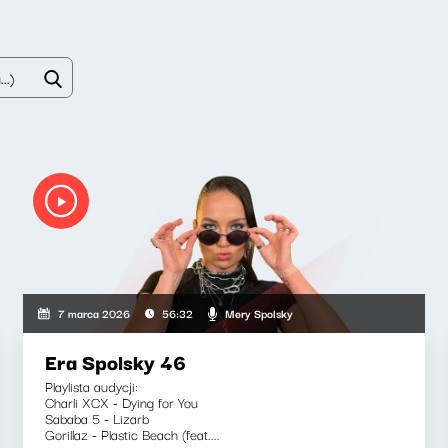
Mery Spolsky
7 marca 2026
56:32
Era Spolsky 46
Playlista audycji:
Charli XCX - Dying for You
Sababa 5 - Lizarb
Gorillaz - Plastic Beach (feat....