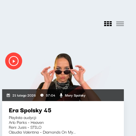
Mery Spolsky
21 lutego 2026
57:04
Era Spolsky 45
Playlista audycji:
Arlo Parks - Heaven
Reni Jusis - STILO
Claudia Valentina - Diamonds On My...