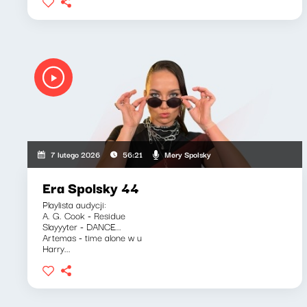
Mery Spolsky
7 lutego 2026
56:21
Era Spolsky 44
Playlista audycji:
A. G. Cook - Residue
Slayyyter - DANCE...
Artemas - time alone w u
Harry...