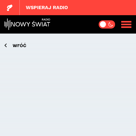
WSPIERAJ RADIO
wróć