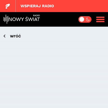
WSPIERAJ RADIO
wróć