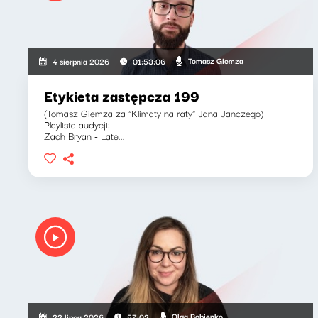
Tomasz Giemza
4 sierpnia 2026
01:53:06
Etykieta zastępcza 199
(Tomasz Giemza za "Klimaty na raty" Jana Janczego)
Playlista audycji:
Zach Bryan - Late...
Olga Bobienko
22 lipca 2026
57:02