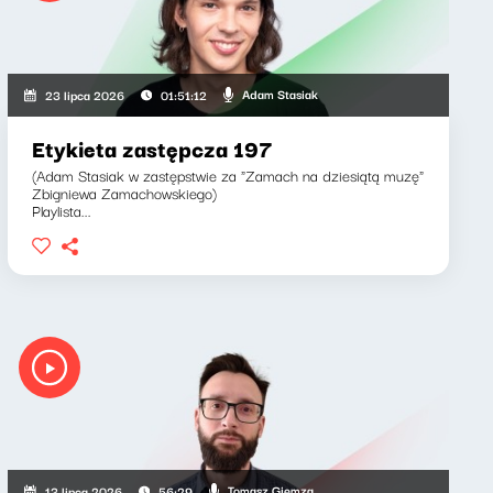
Adam Stasiak
23 lipca 2026
01:51:12
Etykieta zastępcza 197
(Adam Stasiak w zastępstwie za "Zamach na dziesiątą muzę"
Zbigniewa Zamachowskiego)
Playlista...
Tomasz Giemza
13 lipca 2026
56:29