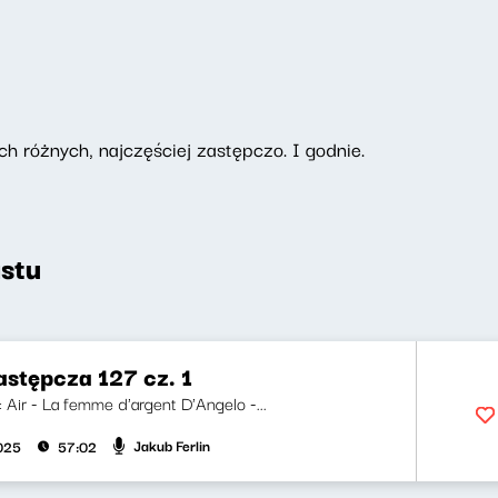
ch różnych, najczęściej zastępczo. I godnie.
stu
astępcza 127 cz. 1
i: Air - La femme d'argent D'Angelo -...
Jakub Ferlin
2025
57:02