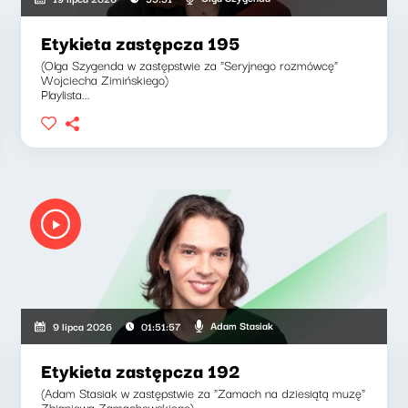
Etykieta zastępcza 195
(Olga Szygenda w zastępstwie za "Seryjnego rozmówcę"
Wojciecha Zimińskiego)
Playlista...
Adam Stasiak
9 lipca 2026
01:51:57
Etykieta zastępcza 192
(Adam Stasiak w zastępstwie za "Zamach na dziesiątą muzę"
Zbigniewa Zamachowskiego)