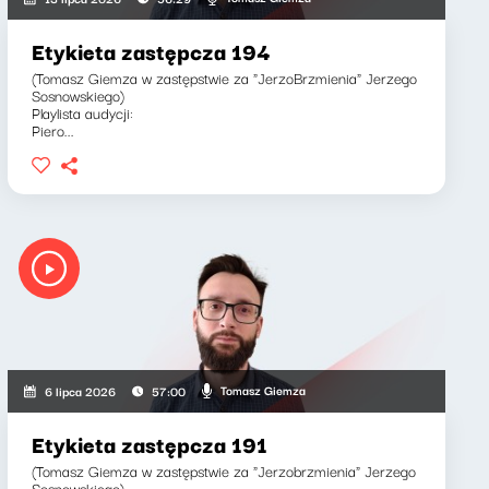
Etykieta zastępcza 194
(Tomasz Giemza w zastępstwie za "JerzoBrzmienia" Jerzego
Sosnowskiego)
Playlista audycji:
Piero...
Tomasz Giemza
6 lipca 2026
57:00
Etykieta zastępcza 191
(Tomasz Giemza w zastępstwie za "Jerzobrzmienia" Jerzego
Sosnowskiego)