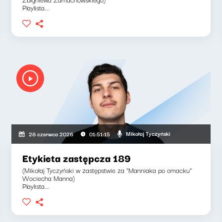
Playlista...
Mikołaj Tyczyński
28 czerwca 2026
01:51:15
Etykieta zastępcza 189
(Mikołaj Tyczyński w zastępstwie za "Manniaka po omacku"
Wociecha Manna)
Playlista...