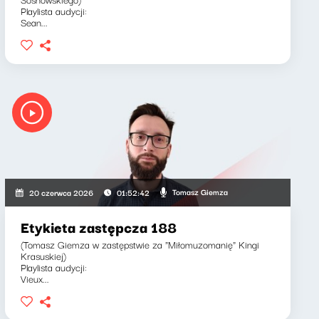
Playlista audycji:
Sean...
Tomasz Giemza
20 czerwca 2026
01:52:42
Etykieta zastępcza 188
(Tomasz Giemza w zastępstwie za "Miłomuzomanię" Kingi
Krasuskiej)
Playlista audycji:
Vieux...