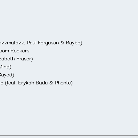
 Jazzmatazz, Paul Ferguson & Baybe)
droom Rockers
izabeth Fraser)
Mind)
Sayed)
ue (feat. Erykah Badu & Phonte)