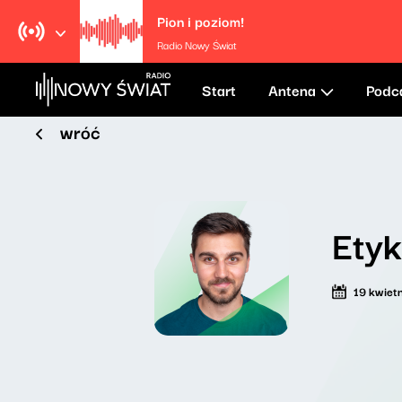
Pion i poziom!
Radio Nowy Świat
Start
Antena
Podc
wróć
Etyk
19 kwiet