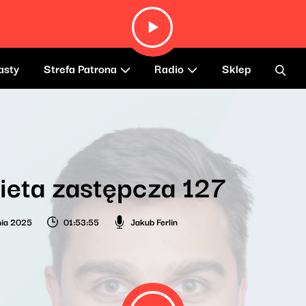
asty
Strefa Patrona
Radio
Sklep
ieta zastępcza 127
nia 2025
01:53:55
Jakub Ferlin