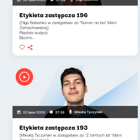
Etykieta zastępcza 196
(Olga Bobienko w zastępstwie za "Numer na bis" Marii
Zamachowskiej)
Playlista audycji:
Electric...
Mikołaj Tyczyński
12 lipca 2026
57:19
Etykieta zastępcza 193
(Mikołaj Tyczyński w zastępstwie za "Z tamtych lat" Marii
Zamachowskiej)