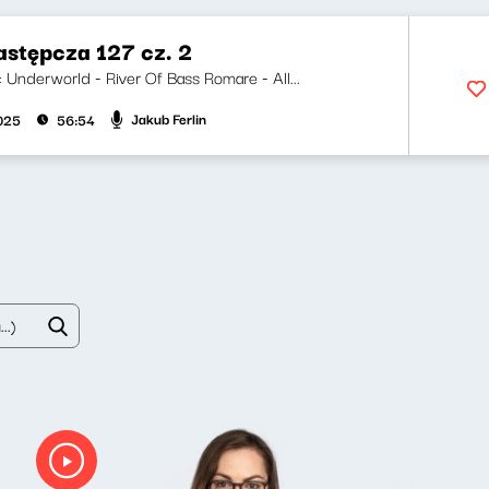
astępcza 127 cz. 2
i: Underworld - River Of Bass Romare - All...
Jakub Ferlin
2025
56:54