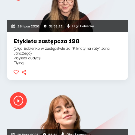
Olga Bobienko
28 lipca 2026
01:53:22
Etykieta zastępcza 198
(Olga Bobienko w zastępstwie za "Klimaty na raty" Jana
Janczego)
Playlista audycji:
Flying...
Olga Szygenda
19 lipca 2026
55:51