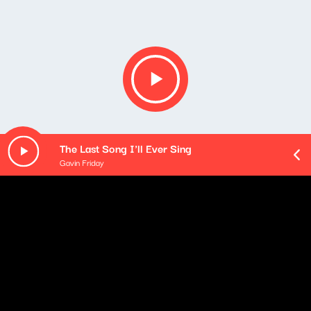
The Last Song I'll Ever Sing
Gavin Friday
O odcinku