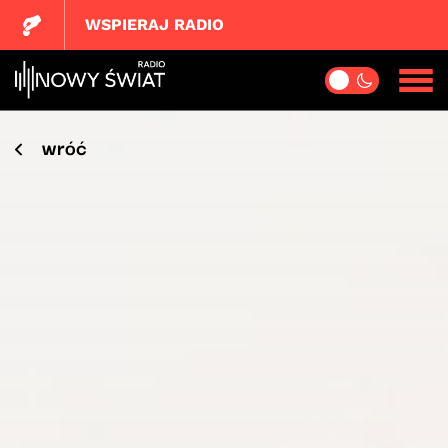
WSPIERAJ RADIO
wróć