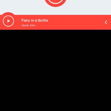
Fairy in a Bottle
Jacob Alon
O odcinku
Playlista audycji:
Ennio Morricone - The Ecstasy Of Gold
The Goo Goo Dolls - Iris
John Cafferty - Hearts On Fire (From "Rocky
IV" Soundtrack)