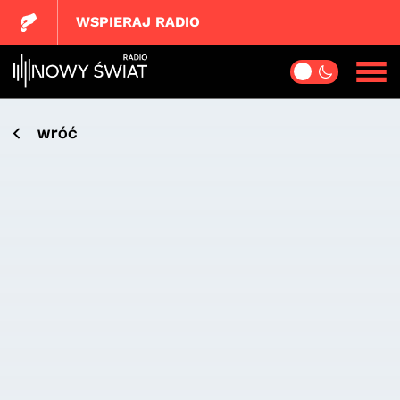
WSPIERAJ RADIO
wróć