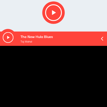
The New Hula Blues
Taj Mahal
O odcinku
(Olga Bobienko w zastępstwie za "Klimaty na raty" Jana
Janczego)