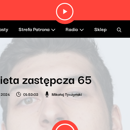
asty
Strefa Patrona
Radio
Sklep
ieta zastępcza 65
o 2024
01:53:03
Mikołaj Tyczyński