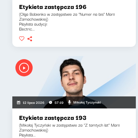
Etykieta zastępcza 196
(Olga Bobienko w zastępstwie za "Numer na bis" Marii
Zamachowskiej)
Playlista audycji:
Electric...
Mikołaj Tyczyński
12 lipca 2026
57:19
Etykieta zastępcza 193
(Mikołaj Tyczyński w zastępstwie za "Z tamtych lat" Marii
Zamachowskiej)
Playlista...