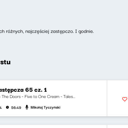
ch różnych, najczęściej zastępczo. I godnie.
stu
astępcza 65 cz. 1
i: The Doors - Five to One Cream - Tales...
Mikołaj Tyczyński
4
56:49