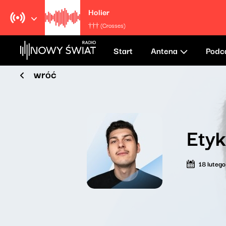
Holier
††† (Crosses)
Start
Antena
Podc
wróć
Etyk
18 luteg