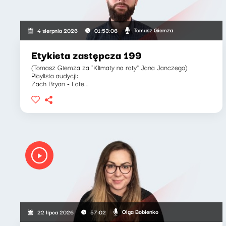
Tomasz Giemza
4 sierpnia 2026
01:53:06
Etykieta zastępcza 199
(Tomasz Giemza za "Klimaty na raty" Jana Janczego)
Playlista audycji:
Zach Bryan - Late...
Olga Bobienko
22 lipca 2026
57:02