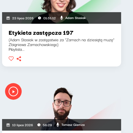
Adam Stasiak
23 lipca 2026
01:51:12
Etykieta zastępcza 197
(Adam Stasiak w zastępstwie za "Zamach na dziesiątą muzę"
Zbigniewa Zamachowskiego)
Playlista...
Tomasz Giemza
13 lipca 2026
56:29