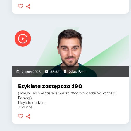
Jakub Ferlin
2 lipca 2026
55:58
Etykieta zastępcza 190
(Jakub Ferlin w zastępstwie za "Wybory osobiste" Patryka
Rabiegi)
Playlista audycji:
Jacknife...