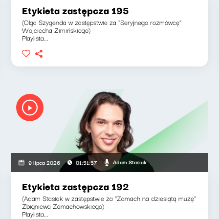
Etykieta zastępcza 195
(Olga Szygenda w zastępstwie za "Seryjnego rozmówcę"
Wojciecha Zimińskiego)
Playlista...
Adam Stasiak
9 lipca 2026
01:51:57
Etykieta zastępcza 192
(Adam Stasiak w zastępstwie za "Zamach na dziesiątą muzę"
Zbigniewa Zamachowskiego)
Playlista...