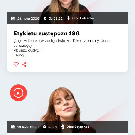
Olga Bobienko
28 lipca 2026
01:53:22
Etykieta zastępcza 198
(Olga Bobienko w zastępstwie za "Klimaty na raty" Jana
Janczego)
Playlista audycji:
Flying...
Olga Szygenda
19 lipca 2026
55:51