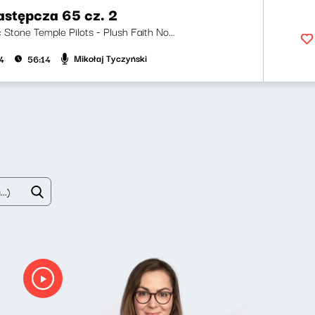
astępcza 65 cz. 2
i: Stone Temple Pilots - Plush Faith No...
Mikołaj Tyczyński
4
56:14