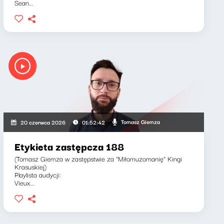
Sean...
Tomasz Giemza
20 czerwca 2026
01:52:42
Etykieta zastępcza 188
(Tomasz Giemza w zastępstwie za "Miłomuzomanię" Kingi
Krasuskiej)
Playlista audycji:
Vieux...