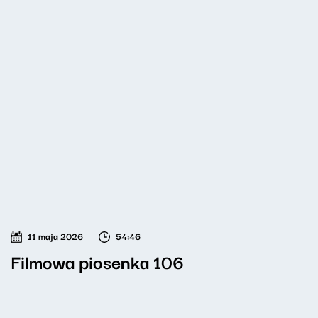
11 maja 2026
54:46
Filmowa piosenka 106